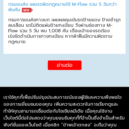
กรมขนส่ง เผยรถผิดกฎหมายใช้ M-Flow รวม 5 วันกว่า
พันคัน
กรมการขนส่งทางบก เผยผลคุมเข้มรถป้ายแดง ป้ายชำรุด
ลบเลือน รถไม่ติดแผ่นป้ายทะเบียน วิ่งผ่านช่องทาง M-
Flow รวม 5 วัน พบ 1,008 คัน เตือนเจ้าของรถต้อง
เร่งรัดดำเนินการทางทะเบียน หากฝ่าฝืนมีความผิดตาม
กฎหมาย
อ่านต่อ
เราใช้คุกกี้เพื่อปรับปรุงประสบการณ์ของผู้ใช้และความพึงพอใจ
ของการเยี่ยมชมของคุณ เพิ่มความสะดวกในการเรียกดูและ
บริษัท ซิมลิงค์ จำกัด
ทำให้คุณสามารถเชื่อมต่อกับโซเชียลมีเดีย เมื่อคุณใช้งาน
98/226 Bangrakyai-Baanmai Road,
เว็บไซต์นี้ต่อไปแสดงว่าคุณยอมรับคุกกี้ที่จำเป็นซึ่งจำเป็นสำหรับ
Bangyai, Nonthaburi 11140
ฟังก์ชั่นของเว็บไซต์ เมื่อคลิก “ข้าพเจ้าตกลง” จะถือว่าคุณ