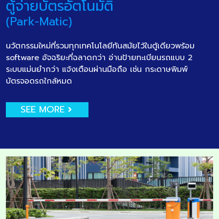
ตู้จ่ายบัตรอัตโนมัติ
(Park-Matic)
นวัตกรรมใหม่ที่รวมทุกเทคโนโลยีทันสมัยไว้ในตู้เดียวพร้อม
software อัจฉริยะที่ฉลาดกว่า อ่านป้ายทะเบียนรถแบบ 2
ระบบแม่นยำกว่า แจ้งเตือนผ่านมือถือ เช่น กระดาษพิมพ์
บัตรจอดรถใกล้หมด
SEE MORE