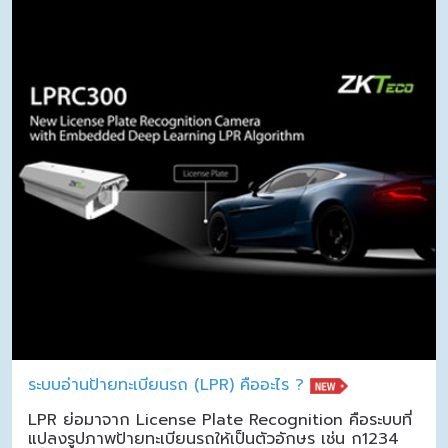
ระบบอ่านป้ายทะเบียนรถ (LPR) คืออะไร ?
LPR ย่อมาจาก License Plate Recognition คือระบบที่
แปลงรูปภาพป้ายทะเบียนรถให้เป็นตัวอักษร เช่น ก1234