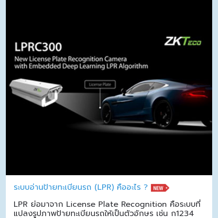
ระบบอ่านป้ายทะเบียนรถ (LPR) คืออะไร ?
LPR ย่อมาจาก License Plate Recognition คือระบบที่
แปลงรูปภาพป้ายทะเบียนรถให้เป็นตัวอักษร เช่น ก1234