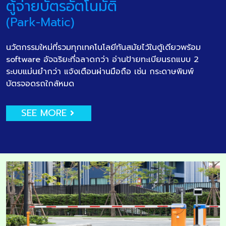
ตู้จ่ายบัตรอัตโนมัติ
(Park-Matic)
นวัตกรรมใหม่ที่รวมทุกเทคโนโลยีทันสมัยไว้ในตู้เดียวพร้อม
software อัจฉริยะที่ฉลาดกว่า อ่านป้ายทะเบียนรถแบบ 2
ระบบแม่นยำกว่า แจ้งเตือนผ่านมือถือ เช่น กระดาษพิมพ์
บัตรจอดรถใกล้หมด
SEE MORE