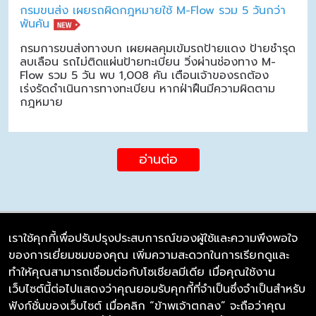
กรมขนส่ง เผยรถผิดกฎหมายใช้ M-Flow รวม 5 วันกว่า
พันคัน
กรมการขนส่งทางบก เผยผลคุมเข้มรถป้ายแดง ป้ายชำรุด
ลบเลือน รถไม่ติดแผ่นป้ายทะเบียน วิ่งผ่านช่องทาง M-
Flow รวม 5 วัน พบ 1,008 คัน เตือนเจ้าของรถต้อง
เร่งรัดดำเนินการทางทะเบียน หากฝ่าฝืนมีความผิดตาม
กฎหมาย
อ่านต่อ
เราใช้คุกกี้เพื่อปรับปรุงประสบการณ์ของผู้ใช้และความพึงพอใจ
ของการเยี่ยมชมของคุณ เพิ่มความสะดวกในการเรียกดูและ
บริษัท ซิมลิงค์ จำกัด
ทำให้คุณสามารถเชื่อมต่อกับโซเชียลมีเดีย เมื่อคุณใช้งาน
98/226 Bangrakyai-Baanmai Road,
เว็บไซต์นี้ต่อไปแสดงว่าคุณยอมรับคุกกี้ที่จำเป็นซึ่งจำเป็นสำหรับ
Bangyai, Nonthaburi 11140
ฟังก์ชั่นของเว็บไซต์ เมื่อคลิก “ข้าพเจ้าตกลง” จะถือว่าคุณ