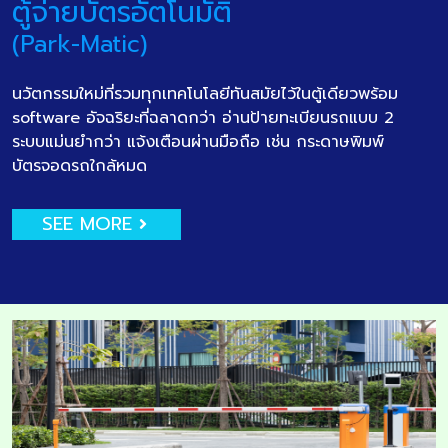
ตู้จ่ายบัตรอัตโนมัติ
(Park-Matic)
นวัตกรรมใหม่ที่รวมทุกเทคโนโลยีทันสมัยไว้ในตู้เดียวพร้อม
software อัจฉริยะที่ฉลาดกว่า อ่านป้ายทะเบียนรถแบบ 2
ระบบแม่นยำกว่า แจ้งเตือนผ่านมือถือ เช่น กระดาษพิมพ์
บัตรจอดรถใกล้หมด
SEE MORE