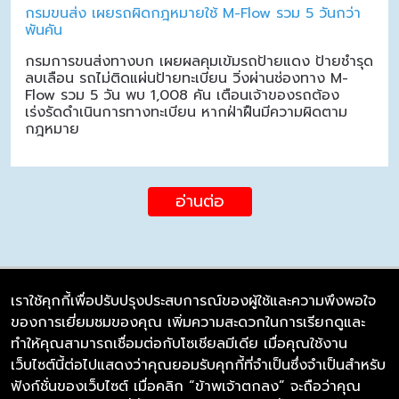
กรมขนส่ง เผยรถผิดกฎหมายใช้ M-Flow รวม 5 วันกว่า
พันคัน
กรมการขนส่งทางบก เผยผลคุมเข้มรถป้ายแดง ป้ายชำรุด
ลบเลือน รถไม่ติดแผ่นป้ายทะเบียน วิ่งผ่านช่องทาง M-
Flow รวม 5 วัน พบ 1,008 คัน เตือนเจ้าของรถต้อง
เร่งรัดดำเนินการทางทะเบียน หากฝ่าฝืนมีความผิดตาม
กฎหมาย
อ่านต่อ
เราใช้คุกกี้เพื่อปรับปรุงประสบการณ์ของผู้ใช้และความพึงพอใจ
ของการเยี่ยมชมของคุณ เพิ่มความสะดวกในการเรียกดูและ
บริษัท ซิมลิงค์ จำกัด
ทำให้คุณสามารถเชื่อมต่อกับโซเชียลมีเดีย เมื่อคุณใช้งาน
98/226 Bangrakyai-Baanmai Road,
เว็บไซต์นี้ต่อไปแสดงว่าคุณยอมรับคุกกี้ที่จำเป็นซึ่งจำเป็นสำหรับ
Bangyai, Nonthaburi 11140
ฟังก์ชั่นของเว็บไซต์ เมื่อคลิก “ข้าพเจ้าตกลง” จะถือว่าคุณ