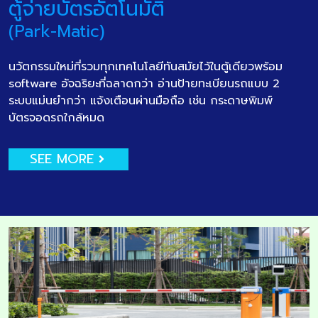
ตู้จ่ายบัตรอัตโนมัติ
(Park-Matic)
นวัตกรรมใหม่ที่รวมทุกเทคโนโลยีทันสมัยไว้ในตู้เดียวพร้อม
software อัจฉริยะที่ฉลาดกว่า อ่านป้ายทะเบียนรถแบบ 2
ระบบแม่นยำกว่า แจ้งเตือนผ่านมือถือ เช่น กระดาษพิมพ์
บัตรจอดรถใกล้หมด
SEE MORE