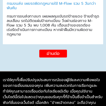
กรมขนส่ง เผยรถผิดกฎหมายใช้ M-Flow รวม 5 วันกว่า
พันคัน
กรมการขนส่งทางบก เผยผลคุมเข้มรถป้ายแดง ป้ายชำรุด
ลบเลือน รถไม่ติดแผ่นป้ายทะเบียน วิ่งผ่านช่องทาง M-
Flow รวม 5 วัน พบ 1,008 คัน เตือนเจ้าของรถต้อง
เร่งรัดดำเนินการทางทะเบียน หากฝ่าฝืนมีความผิดตาม
กฎหมาย
อ่านต่อ
เราใช้คุกกี้เพื่อปรับปรุงประสบการณ์ของผู้ใช้และความพึงพอใจ
ของการเยี่ยมชมของคุณ เพิ่มความสะดวกในการเรียกดูและ
บริษัท ซิมลิงค์ จำกัด
ทำให้คุณสามารถเชื่อมต่อกับโซเชียลมีเดีย เมื่อคุณใช้งาน
98/226 Bangrakyai-Baanmai Road,
เว็บไซต์นี้ต่อไปแสดงว่าคุณยอมรับคุกกี้ที่จำเป็นซึ่งจำเป็นสำหรับ
Bangyai, Nonthaburi 11140
ฟังก์ชั่นของเว็บไซต์ เมื่อคลิก “ข้าพเจ้าตกลง” จะถือว่าคุณ