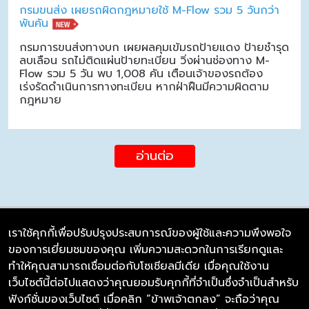
กรมขนส่ง เผยรถผิดกฎหมายใช้ M-Flow รวม 5 วันกว่า
พันคัน
กรมการขนส่งทางบก เผยผลคุมเข้มรถป้ายแดง ป้ายชำรุด
ลบเลือน รถไม่ติดแผ่นป้ายทะเบียน วิ่งผ่านช่องทาง M-
Flow รวม 5 วัน พบ 1,008 คัน เตือนเจ้าของรถต้อง
เร่งรัดดำเนินการทางทะเบียน หากฝ่าฝืนมีความผิดตาม
กฎหมาย
อ่านต่อ
เราใช้คุกกี้เพื่อปรับปรุงประสบการณ์ของผู้ใช้และความพึงพอใจ
ของการเยี่ยมชมของคุณ เพิ่มความสะดวกในการเรียกดูและ
บริษัท ซิมลิงค์ จำกัด
ทำให้คุณสามารถเชื่อมต่อกับโซเชียลมีเดีย เมื่อคุณใช้งาน
98/226 Bangrakyai-Baanmai Road,
เว็บไซต์นี้ต่อไปแสดงว่าคุณยอมรับคุกกี้ที่จำเป็นซึ่งจำเป็นสำหรับ
Bangyai, Nonthaburi 11140
ฟังก์ชั่นของเว็บไซต์ เมื่อคลิก “ข้าพเจ้าตกลง” จะถือว่าคุณ