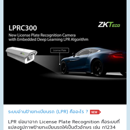
ระบบอ่านป้ายทะเบียนรถ (LPR) คืออะไร ?
LPR ย่อมาจาก License Plate Recognition คือระบบที่
แปลงรูปภาพป้ายทะเบียนรถให้เป็นตัวอักษร เช่น ก1234