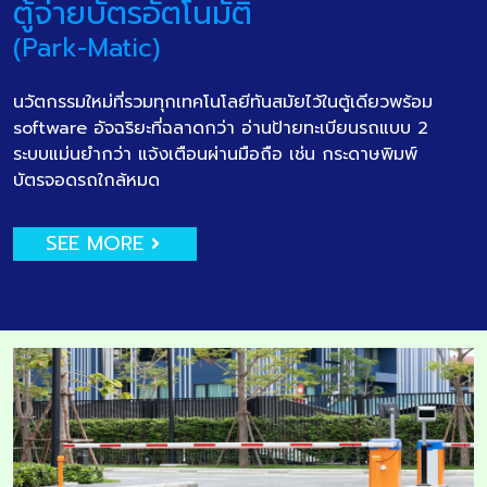
ตู้จ่ายบัตรอัตโนมัติ
(Park-Matic)
นวัตกรรมใหม่ที่รวมทุกเทคโนโลยีทันสมัยไว้ในตู้เดียวพร้อม
software อัจฉริยะที่ฉลาดกว่า อ่านป้ายทะเบียนรถแบบ 2
ระบบแม่นยำกว่า แจ้งเตือนผ่านมือถือ เช่น กระดาษพิมพ์
บัตรจอดรถใกล้หมด
SEE MORE