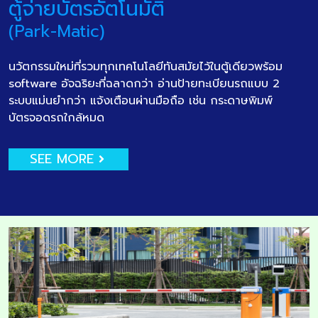
ตู้จ่ายบัตรอัตโนมัติ
(Park-Matic)
นวัตกรรมใหม่ที่รวมทุกเทคโนโลยีทันสมัยไว้ในตู้เดียวพร้อม
software อัจฉริยะที่ฉลาดกว่า อ่านป้ายทะเบียนรถแบบ 2
ระบบแม่นยำกว่า แจ้งเตือนผ่านมือถือ เช่น กระดาษพิมพ์
บัตรจอดรถใกล้หมด
SEE MORE