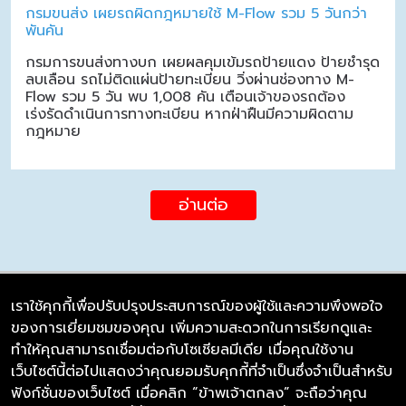
กรมขนส่ง เผยรถผิดกฎหมายใช้ M-Flow รวม 5 วันกว่า
พันคัน
กรมการขนส่งทางบก เผยผลคุมเข้มรถป้ายแดง ป้ายชำรุด
ลบเลือน รถไม่ติดแผ่นป้ายทะเบียน วิ่งผ่านช่องทาง M-
Flow รวม 5 วัน พบ 1,008 คัน เตือนเจ้าของรถต้อง
เร่งรัดดำเนินการทางทะเบียน หากฝ่าฝืนมีความผิดตาม
กฎหมาย
อ่านต่อ
เราใช้คุกกี้เพื่อปรับปรุงประสบการณ์ของผู้ใช้และความพึงพอใจ
ของการเยี่ยมชมของคุณ เพิ่มความสะดวกในการเรียกดูและ
บริษัท ซิมลิงค์ จำกัด
ทำให้คุณสามารถเชื่อมต่อกับโซเชียลมีเดีย เมื่อคุณใช้งาน
98/226 Bangrakyai-Baanmai Road,
เว็บไซต์นี้ต่อไปแสดงว่าคุณยอมรับคุกกี้ที่จำเป็นซึ่งจำเป็นสำหรับ
Bangyai, Nonthaburi 11140
ฟังก์ชั่นของเว็บไซต์ เมื่อคลิก “ข้าพเจ้าตกลง” จะถือว่าคุณ