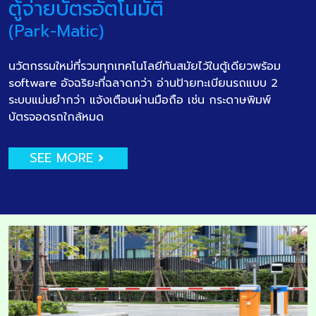
ตู้จ่ายบัตรอัตโนมัติ
(Park-Matic)
นวัตกรรมใหม่ที่รวมทุกเทคโนโลยีทันสมัยไว้ในตู้เดียวพร้อม
software อัจฉริยะที่ฉลาดกว่า อ่านป้ายทะเบียนรถแบบ 2
ระบบแม่นยำกว่า แจ้งเตือนผ่านมือถือ เช่น กระดาษพิมพ์
บัตรจอดรถใกล้หมด
SEE MORE