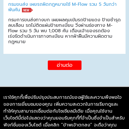
กรมขนส่ง เผยรถผิดกฎหมายใช้ M-Flow รวม 5 วันกว่า
พันคัน
กรมการขนส่งทางบก เผยผลคุมเข้มรถป้ายแดง ป้ายชำรุด
ลบเลือน รถไม่ติดแผ่นป้ายทะเบียน วิ่งผ่านช่องทาง M-
Flow รวม 5 วัน พบ 1,008 คัน เตือนเจ้าของรถต้อง
เร่งรัดดำเนินการทางทะเบียน หากฝ่าฝืนมีความผิดตาม
กฎหมาย
อ่านต่อ
เราใช้คุกกี้เพื่อปรับปรุงประสบการณ์ของผู้ใช้และความพึงพอใจ
ของการเยี่ยมชมของคุณ เพิ่มความสะดวกในการเรียกดูและ
บริษัท ซิมลิงค์ จำกัด
ทำให้คุณสามารถเชื่อมต่อกับโซเชียลมีเดีย เมื่อคุณใช้งาน
98/226 Bangrakyai-Baanmai Road,
เว็บไซต์นี้ต่อไปแสดงว่าคุณยอมรับคุกกี้ที่จำเป็นซึ่งจำเป็นสำหรับ
Bangyai, Nonthaburi 11140
ฟังก์ชั่นของเว็บไซต์ เมื่อคลิก “ข้าพเจ้าตกลง” จะถือว่าคุณ