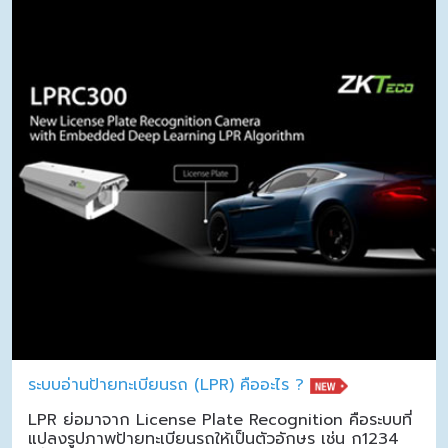
ระบบอ่านป้ายทะเบียนรถ (LPR) คืออะไร ?
LPR ย่อมาจาก License Plate Recognition คือระบบที่
แปลงรูปภาพป้ายทะเบียนรถให้เป็นตัวอักษร เช่น ก1234