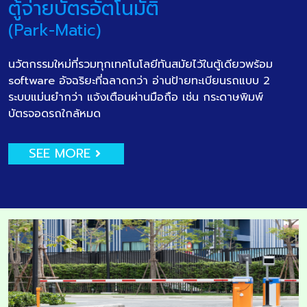
ตู้จ่ายบัตรอัตโนมัติ
(Park-Matic)
นวัตกรรมใหม่ที่รวมทุกเทคโนโลยีทันสมัยไว้ในตู้เดียวพร้อม
software อัจฉริยะที่ฉลาดกว่า อ่านป้ายทะเบียนรถแบบ 2
ระบบแม่นยำกว่า แจ้งเตือนผ่านมือถือ เช่น กระดาษพิมพ์
บัตรจอดรถใกล้หมด
SEE MORE