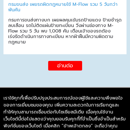
กรมขนส่ง เผยรถผิดกฎหมายใช้ M-Flow รวม 5 วันกว่า
พันคัน
กรมการขนส่งทางบก เผยผลคุมเข้มรถป้ายแดง ป้ายชำรุด
ลบเลือน รถไม่ติดแผ่นป้ายทะเบียน วิ่งผ่านช่องทาง M-
Flow รวม 5 วัน พบ 1,008 คัน เตือนเจ้าของรถต้อง
เร่งรัดดำเนินการทางทะเบียน หากฝ่าฝืนมีความผิดตาม
กฎหมาย
อ่านต่อ
เราใช้คุกกี้เพื่อปรับปรุงประสบการณ์ของผู้ใช้และความพึงพอใจ
ของการเยี่ยมชมของคุณ เพิ่มความสะดวกในการเรียกดูและ
บริษัท ซิมลิงค์ จำกัด
ทำให้คุณสามารถเชื่อมต่อกับโซเชียลมีเดีย เมื่อคุณใช้งาน
98/226 Bangrakyai-Baanmai Road,
เว็บไซต์นี้ต่อไปแสดงว่าคุณยอมรับคุกกี้ที่จำเป็นซึ่งจำเป็นสำหรับ
Bangyai, Nonthaburi 11140
ฟังก์ชั่นของเว็บไซต์ เมื่อคลิก “ข้าพเจ้าตกลง” จะถือว่าคุณ