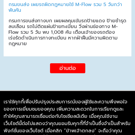
กรมขนส่ง เผยรถผิดกฎหมายใช้ M-Flow รวม 5 วันกว่า
พันคัน
กรมการขนส่งทางบก เผยผลคุมเข้มรถป้ายแดง ป้ายชำรุด
ลบเลือน รถไม่ติดแผ่นป้ายทะเบียน วิ่งผ่านช่องทาง M-
Flow รวม 5 วัน พบ 1,008 คัน เตือนเจ้าของรถต้อง
เร่งรัดดำเนินการทางทะเบียน หากฝ่าฝืนมีความผิดตาม
กฎหมาย
อ่านต่อ
เราใช้คุกกี้เพื่อปรับปรุงประสบการณ์ของผู้ใช้และความพึงพอใจ
ของการเยี่ยมชมของคุณ เพิ่มความสะดวกในการเรียกดูและ
บริษัท ซิมลิงค์ จำกัด
ทำให้คุณสามารถเชื่อมต่อกับโซเชียลมีเดีย เมื่อคุณใช้งาน
98/226 Bangrakyai-Baanmai Road,
เว็บไซต์นี้ต่อไปแสดงว่าคุณยอมรับคุกกี้ที่จำเป็นซึ่งจำเป็นสำหรับ
Bangyai, Nonthaburi 11140
ฟังก์ชั่นของเว็บไซต์ เมื่อคลิก “ข้าพเจ้าตกลง” จะถือว่าคุณ