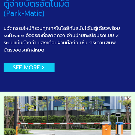
ตู้จ่ายบัตรอัตโนมัติ
(Park-Matic)
นวัตกรรมใหม่ที่รวมทุกเทคโนโลยีทันสมัยไว้ในตู้เดียวพร้อม
software อัจฉริยะที่ฉลาดกว่า อ่านป้ายทะเบียนรถแบบ 2
ระบบแม่นยำกว่า แจ้งเตือนผ่านมือถือ เช่น กระดาษพิมพ์
บัตรจอดรถใกล้หมด
SEE MORE