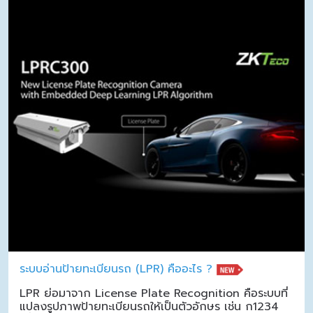
ระบบอ่านป้ายทะเบียนรถ (LPR) คืออะไร ?
LPR ย่อมาจาก License Plate Recognition คือระบบที่
แปลงรูปภาพป้ายทะเบียนรถให้เป็นตัวอักษร เช่น ก1234