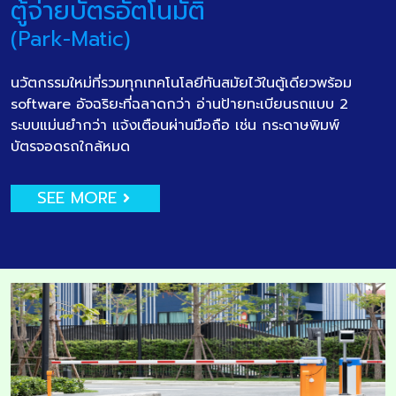
ตู้จ่ายบัตรอัตโนมัติ
(Park-Matic)
นวัตกรรมใหม่ที่รวมทุกเทคโนโลยีทันสมัยไว้ในตู้เดียวพร้อม
software อัจฉริยะที่ฉลาดกว่า อ่านป้ายทะเบียนรถแบบ 2
ระบบแม่นยำกว่า แจ้งเตือนผ่านมือถือ เช่น กระดาษพิมพ์
บัตรจอดรถใกล้หมด
SEE MORE