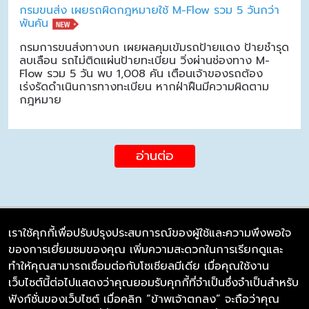
กรมขนส่ง เผยรถผิดกฎหมายใช้ M-Flow รวม 5 วันกว่า
พันคัน
กรมการขนส่งทางบก เผยผลคุมเข้มรถป้ายแดง ป้ายชำรุด
ลบเลือน รถไม่ติดแผ่นป้ายทะเบียน วิ่งผ่านช่องทาง M-
Flow รวม 5 วัน พบ 1,008 คัน เตือนเจ้าของรถต้อง
เร่งรัดดำเนินการทางทะเบียน หากฝ่าฝืนมีความผิดตาม
กฎหมาย
อ่านต่อ
เราใช้คุกกี้เพื่อปรับปรุงประสบการณ์ของผู้ใช้และความพึงพอใจ
ของการเยี่ยมชมของคุณ เพิ่มความสะดวกในการเรียกดูและ
บริษัท ซิมลิงค์ จำกัด
ทำให้คุณสามารถเชื่อมต่อกับโซเชียลมีเดีย เมื่อคุณใช้งาน
98/226 Bangrakyai-Baanmai Road,
เว็บไซต์นี้ต่อไปแสดงว่าคุณยอมรับคุกกี้ที่จำเป็นซึ่งจำเป็นสำหรับ
Bangyai, Nonthaburi 11140
ฟังก์ชั่นของเว็บไซต์ เมื่อคลิก “ข้าพเจ้าตกลง” จะถือว่าคุณ