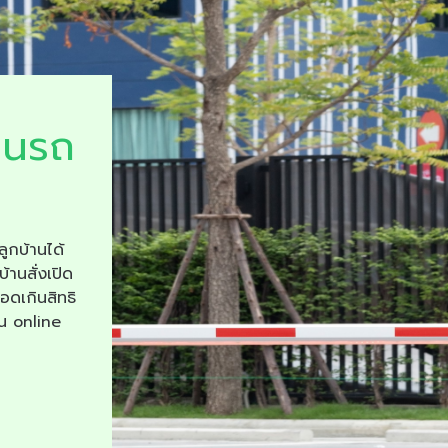
ยนรถ
ลูกบ้านได้
บ้านสั่งเปิด
จอดเกินสิทธิ
าน online