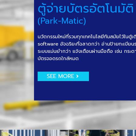
ตู้จ่ายบัตรอัตโนมัติ
(Park-Matic)
นวัตกรรมใหม่ที่รวมทุกเทคโนโลยีทันสมัยไว้ในตู้เ
software อัจฉริยะที่ฉลาดกว่า อ่านป้ายทะเบีย
ระบบแม่นยำกว่า แจ้งเตือนผ่านมือถือ เช่น กระด
บัตรจอดรถใกล้หมด
SEE MORE