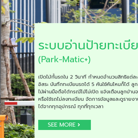
ระบบอ่านป้ายทะเบี
(Park-Matic+)
เปิดไม้กั้นรถใน 2 วินาที กำหนดจำนวนสิทธิแต่ละ
อิสระ บันทึกทะเบียนรถได้ 5 คันใช้คันไหนก็ได้ ลูก
ไม้ผ่านมือถือได้กรณีไม้ไม่เปิด แจ้งเตือนลูกบ้าน
หรือใช้รถไม่ลงทะเบียน จัดการข้อมูลและดูรายง
ได้จากทุกอุปกรณ์ ทุกที่ทุกเวลา
SEE MORE