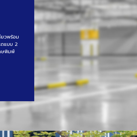
ดียวพร้อม
นรถแบบ 2
าษพิมพ์