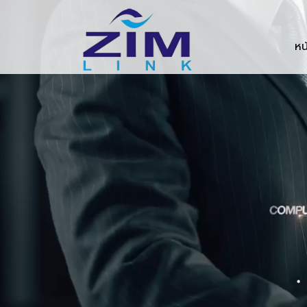
Zimlink.co.th
หน