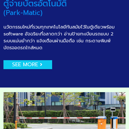
ตู้จ่ายบัตรอัตโนมัติ
(Park-Matic)
นวัตกรรมใหม่ที่รวมทุกเทคโนโลยีทันสมัยไว้ในตู้เดียวพร้อม
software อัจฉริยะที่ฉลาดกว่า อ่านป้ายทะเบียนรถแบบ 2
ระบบแม่นยำกว่า แจ้งเตือนผ่านมือถือ เช่น กระดาษพิมพ์
บัตรจอดรถใกล้หมด
SEE MORE