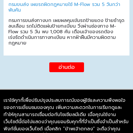
กรมขนส่ง เผยรถผิดกฎหมายใช้ M-Flow รวม 5 วันกว่า
พันคัน
กรมการขนส่งทางบก เผยผลคุมเข้มรถป้ายแดง ป้ายชำรุด
ลบเลือน รถไม่ติดแผ่นป้ายทะเบียน วิ่งผ่านช่องทาง M-
Flow รวม 5 วัน พบ 1,008 คัน เตือนเจ้าของรถต้อง
เร่งรัดดำเนินการทางทะเบียน หากฝ่าฝืนมีความผิดตาม
กฎหมาย
อ่านต่อ
เราใช้คุกกี้เพื่อปรับปรุงประสบการณ์ของผู้ใช้และความพึงพอใจ
ของการเยี่ยมชมของคุณ เพิ่มความสะดวกในการเรียกดูและ
บริษัท ซิมลิงค์ จำกัด
ทำให้คุณสามารถเชื่อมต่อกับโซเชียลมีเดีย เมื่อคุณใช้งาน
98/226 Bangrakyai-Baanmai Road,
เว็บไซต์นี้ต่อไปแสดงว่าคุณยอมรับคุกกี้ที่จำเป็นซึ่งจำเป็นสำหรับ
Bangyai, Nonthaburi 11140
ฟังก์ชั่นของเว็บไซต์ เมื่อคลิก “ข้าพเจ้าตกลง” จะถือว่าคุณ