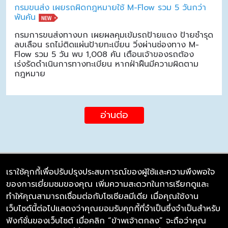
กรมขนส่ง เผยรถผิดกฎหมายใช้ M-Flow รวม 5 วันกว่า
พันคัน
กรมการขนส่งทางบก เผยผลคุมเข้มรถป้ายแดง ป้ายชำรุด
ลบเลือน รถไม่ติดแผ่นป้ายทะเบียน วิ่งผ่านช่องทาง M-
Flow รวม 5 วัน พบ 1,008 คัน เตือนเจ้าของรถต้อง
เร่งรัดดำเนินการทางทะเบียน หากฝ่าฝืนมีความผิดตาม
กฎหมาย
อ่านต่อ
เราใช้คุกกี้เพื่อปรับปรุงประสบการณ์ของผู้ใช้และความพึงพอใจ
ของการเยี่ยมชมของคุณ เพิ่มความสะดวกในการเรียกดูและ
บริษัท ซิมลิงค์ จำกัด
ทำให้คุณสามารถเชื่อมต่อกับโซเชียลมีเดีย เมื่อคุณใช้งาน
98/226 Bangrakyai-Baanmai Road,
เว็บไซต์นี้ต่อไปแสดงว่าคุณยอมรับคุกกี้ที่จำเป็นซึ่งจำเป็นสำหรับ
Bangyai, Nonthaburi 11140
ฟังก์ชั่นของเว็บไซต์ เมื่อคลิก “ข้าพเจ้าตกลง” จะถือว่าคุณ