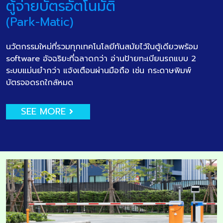
ตู้จ่ายบัตรอัตโนมัติ
(Park-Matic)
นวัตกรรมใหม่ที่รวมทุกเทคโนโลยีทันสมัยไว้ในตู้เดียวพร้อม
software อัจฉริยะที่ฉลาดกว่า อ่านป้ายทะเบียนรถแบบ 2
ระบบแม่นยำกว่า แจ้งเตือนผ่านมือถือ เช่น กระดาษพิมพ์
บัตรจอดรถใกล้หมด
SEE MORE