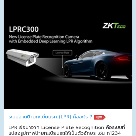
ระบบอ่านป้ายทะเบียนรถ (LPR) คืออะไร ?
LPR ย่อมาจาก License Plate Recognition คือระบบที่
แปลงรูปภาพป้ายทะเบียนรถให้เป็นตัวอักษร เช่น ก1234