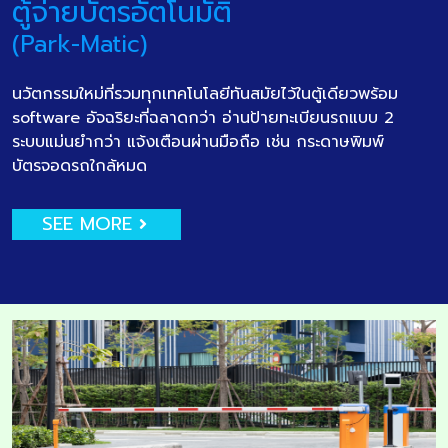
ตู้จ่ายบัตรอัตโนมัติ
(Park-Matic)
นวัตกรรมใหม่ที่รวมทุกเทคโนโลยีทันสมัยไว้ในตู้เดียวพร้อม
software อัจฉริยะที่ฉลาดกว่า อ่านป้ายทะเบียนรถแบบ 2
ระบบแม่นยำกว่า แจ้งเตือนผ่านมือถือ เช่น กระดาษพิมพ์
บัตรจอดรถใกล้หมด
SEE MORE