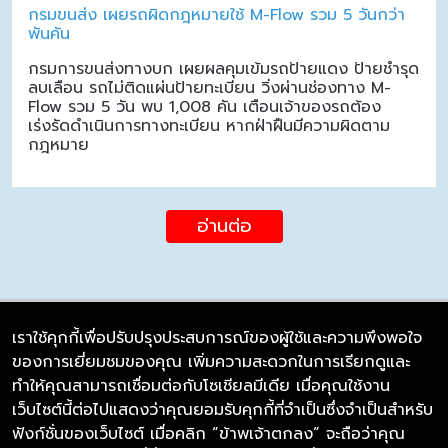
กรมขนส่ง เผยรถผิดกฎหมายใช้ M-Flow รวม 5 วันกว่า
พันคัน
กรมการขนส่งทางบก เผยผลคุมเข้มรถป้ายแดง ป้ายชำรุด
ลบเลือน รถไม่ติดแผ่นป้ายทะเบียน วิ่งผ่านช่องทาง M-
Flow รวม 5 วัน พบ 1,008 คัน เตือนเจ้าของรถต้อง
เร่งรัดดำเนินการทางทะเบียน หากฝ่าฝืนมีความผิดตาม
กฎหมาย
อ่านต่อ
เราใช้คุกกี้เพื่อปรับปรุงประสบการณ์ของผู้ใช้และความพึงพอใจ
ของการเยี่ยมชมของคุณ เพิ่มความสะดวกในการเรียกดูและ
บริษัท ซิมลิงค์ จำกัด
ทำให้คุณสามารถเชื่อมต่อกับโซเชียลมีเดีย เมื่อคุณใช้งาน
98/226 Bangrakyai-Baanmai Road,
เว็บไซต์นี้ต่อไปแสดงว่าคุณยอมรับคุกกี้ที่จำเป็นซึ่งจำเป็นสำหรับ
Bangyai, Nonthaburi 11140
ฟังก์ชั่นของเว็บไซต์ เมื่อคลิก “ข้าพเจ้าตกลง” จะถือว่าคุณ