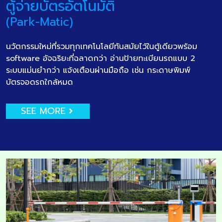
ตู้จ่ายบัตรอัตโนมัติ
(Park-Matic)
นวัตกรรมใหม่ที่รวมทุกเทคโนโลยีทันสมัยไว้ในตู้เดียวพร้อม
software อัจฉริยะที่ฉลาดกว่า อ่านป้ายทะเบียนรถแบบ 2
ระบบแม่นยำกว่า แจ้งเตือนผ่านมือถือ เช่น กระดาษพิมพ์
บัตรจอดรถใกล้หมด
SEE MORE