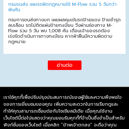
กรมขนส่ง เผยรถผิดกฎหมายใช้ M-Flow รวม 5 วันกว่า
พันคัน
กรมการขนส่งทางบก เผยผลคุมเข้มรถป้ายแดง ป้ายชำรุด
ลบเลือน รถไม่ติดแผ่นป้ายทะเบียน วิ่งผ่านช่องทาง M-
Flow รวม 5 วัน พบ 1,008 คัน เตือนเจ้าของรถต้อง
เร่งรัดดำเนินการทางทะเบียน หากฝ่าฝืนมีความผิดตาม
กฎหมาย
อ่านต่อ
เราใช้คุกกี้เพื่อปรับปรุงประสบการณ์ของผู้ใช้และความพึงพอใจ
ของการเยี่ยมชมของคุณ เพิ่มความสะดวกในการเรียกดูและ
บริษัท ซิมลิงค์ จำกัด
ทำให้คุณสามารถเชื่อมต่อกับโซเชียลมีเดีย เมื่อคุณใช้งาน
98/226 Bangrakyai-Baanmai Road,
เว็บไซต์นี้ต่อไปแสดงว่าคุณยอมรับคุกกี้ที่จำเป็นซึ่งจำเป็นสำหรับ
Bangyai, Nonthaburi 11140
ฟังก์ชั่นของเว็บไซต์ เมื่อคลิก “ข้าพเจ้าตกลง” จะถือว่าคุณ