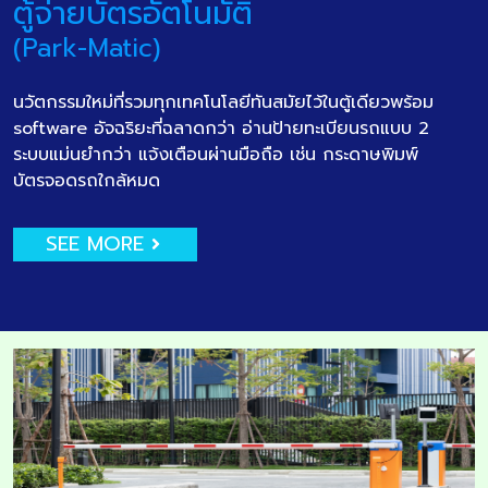
ตู้จ่ายบัตรอัตโนมัติ
(Park-Matic)
นวัตกรรมใหม่ที่รวมทุกเทคโนโลยีทันสมัยไว้ในตู้เดียวพร้อม
software อัจฉริยะที่ฉลาดกว่า อ่านป้ายทะเบียนรถแบบ 2
ระบบแม่นยำกว่า แจ้งเตือนผ่านมือถือ เช่น กระดาษพิมพ์
บัตรจอดรถใกล้หมด
SEE MORE