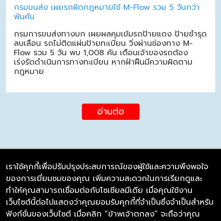
กรมขนส่ง เผยรถผิดกฎหมายใช้ M-Flow รวม 5 วันกว่า
พันคัน
กรมการขนส่งทางบก เผยผลคุมเข้มรถป้ายแดง ป้ายชำรุด
ลบเลือน รถไม่ติดแผ่นป้ายทะเบียน วิ่งผ่านช่องทาง M-
Flow รวม 5 วัน พบ 1,008 คัน เตือนเจ้าของรถต้อง
เร่งรัดดำเนินการทางทะเบียน หากฝ่าฝืนมีความผิดตาม
กฎหมาย
อ่านต่อ
เราใช้คุกกี้เพื่อปรับปรุงประสบการณ์ของผู้ใช้และความพึงพอใจ
ของการเยี่ยมชมของคุณ เพิ่มความสะดวกในการเรียกดูและ
บริษัท ซิมลิงค์ จำกัด
ทำให้คุณสามารถเชื่อมต่อกับโซเชียลมีเดีย เมื่อคุณใช้งาน
98/226 Bangrakyai-Baanmai Road,
เว็บไซต์นี้ต่อไปแสดงว่าคุณยอมรับคุกกี้ที่จำเป็นซึ่งจำเป็นสำหรับ
Bangyai, Nonthaburi 11140
ฟังก์ชั่นของเว็บไซต์ เมื่อคลิก “ข้าพเจ้าตกลง” จะถือว่าคุณ