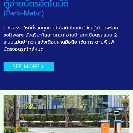
ตู้จ่ายบัตรอัตโนมัติ
(Park-Matic)
นวัตกรรมใหม่ที่รวมทุกเทคโนโลยีทันสมัยไว้ในตู้เดียวพร้อม
software อัจฉริยะที่ฉลาดกว่า อ่านป้ายทะเบียนรถแบบ 2
ระบบแม่นยำกว่า แจ้งเตือนผ่านมือถือ เช่น กระดาษพิมพ์
บัตรจอดรถใกล้หมด
SEE MORE