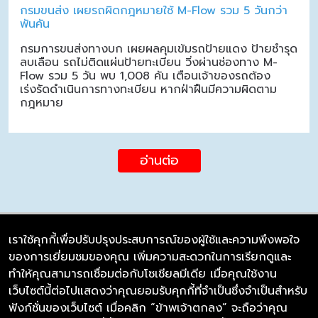
กรมขนส่ง เผยรถผิดกฎหมายใช้ M-Flow รวม 5 วันกว่า
พันคัน
กรมการขนส่งทางบก เผยผลคุมเข้มรถป้ายแดง ป้ายชำรุด
ลบเลือน รถไม่ติดแผ่นป้ายทะเบียน วิ่งผ่านช่องทาง M-
Flow รวม 5 วัน พบ 1,008 คัน เตือนเจ้าของรถต้อง
เร่งรัดดำเนินการทางทะเบียน หากฝ่าฝืนมีความผิดตาม
กฎหมาย
อ่านต่อ
เราใช้คุกกี้เพื่อปรับปรุงประสบการณ์ของผู้ใช้และความพึงพอใจ
ของการเยี่ยมชมของคุณ เพิ่มความสะดวกในการเรียกดูและ
บริษัท ซิมลิงค์ จำกัด
ทำให้คุณสามารถเชื่อมต่อกับโซเชียลมีเดีย เมื่อคุณใช้งาน
98/226 Bangrakyai-Baanmai Road,
เว็บไซต์นี้ต่อไปแสดงว่าคุณยอมรับคุกกี้ที่จำเป็นซึ่งจำเป็นสำหรับ
Bangyai, Nonthaburi 11140
ฟังก์ชั่นของเว็บไซต์ เมื่อคลิก “ข้าพเจ้าตกลง” จะถือว่าคุณ