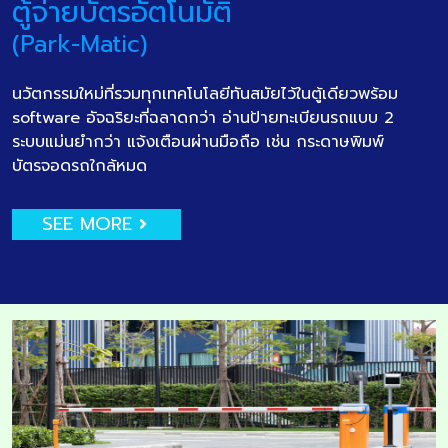
ตู้จ่ายบัตรอัตโนมัติ
(Park-Matic)
นวัตกรรมใหม่ที่รวมทุกเทคโนโลยีทันสมัยไว้ในตู้เดียวพร้อม
software อัจฉริยะที่ฉลาดกว่า อ่านป้ายทะเบียนรถแบบ 2
ระบบแม่นยำกว่า แจ้งเตือนผ่านมือถือ เช่น กระดาษพิมพ์
บัตรจอดรถใกล้หมด
SEE MORE