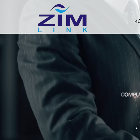
Zimlink.co.th
หน