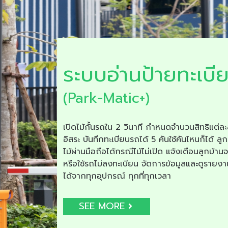
ระบบอ่านป้ายทะเบี
(Park-Matic+)
เปิดไม้กั้นรถใน 2 วินาที กำหนดจำนวนสิทธิแต่ละ
อิสระ บันทึกทะเบียนรถได้ 5 คันใช้คันไหนก็ได้ ลูก
ไม้ผ่านมือถือได้กรณีไม้ไม่เปิด แจ้งเตือนลูกบ้าน
หรือใช้รถไม่ลงทะเบียน จัดการข้อมูลและดูรายง
ได้จากทุกอุปกรณ์ ทุกที่ทุกเวลา
SEE MORE