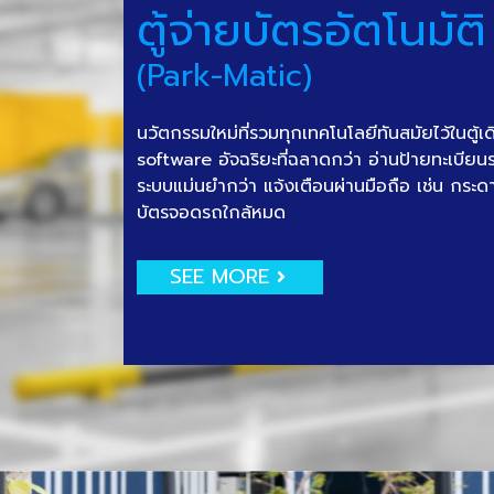
ตู้จ่ายบัตรอัตโนมัติ
(Park-Matic)
นวัตกรรมใหม่ที่รวมทุกเทคโนโลยีทันสมัยไว้ในตู้เ
software อัจฉริยะที่ฉลาดกว่า อ่านป้ายทะเบีย
ระบบแม่นยำกว่า แจ้งเตือนผ่านมือถือ เช่น กระด
บัตรจอดรถใกล้หมด
SEE MORE