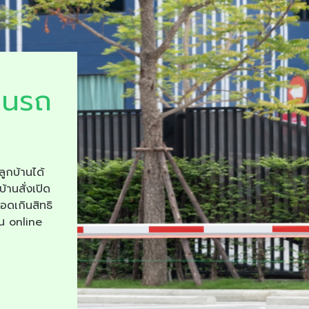
ยนรถ
ลูกบ้านได้
บ้านสั่งเปิด
จอดเกินสิทธิ
าน online