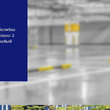
ดียวพร้อม
นรถแบบ 2
าษพิมพ์