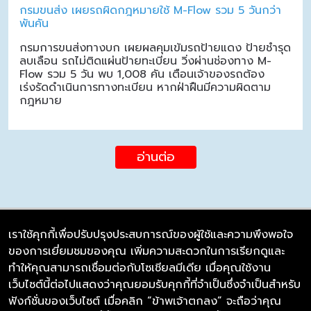
กรมขนส่ง เผยรถผิดกฎหมายใช้ M-Flow รวม 5 วันกว่า
พันคัน
กรมการขนส่งทางบก เผยผลคุมเข้มรถป้ายแดง ป้ายชำรุด
ลบเลือน รถไม่ติดแผ่นป้ายทะเบียน วิ่งผ่านช่องทาง M-
Flow รวม 5 วัน พบ 1,008 คัน เตือนเจ้าของรถต้อง
เร่งรัดดำเนินการทางทะเบียน หากฝ่าฝืนมีความผิดตาม
กฎหมาย
อ่านต่อ
เราใช้คุกกี้เพื่อปรับปรุงประสบการณ์ของผู้ใช้และความพึงพอใจ
ของการเยี่ยมชมของคุณ เพิ่มความสะดวกในการเรียกดูและ
บริษัท ซิมลิงค์ จำกัด
ทำให้คุณสามารถเชื่อมต่อกับโซเชียลมีเดีย เมื่อคุณใช้งาน
98/226 Bangrakyai-Baanmai Road,
เว็บไซต์นี้ต่อไปแสดงว่าคุณยอมรับคุกกี้ที่จำเป็นซึ่งจำเป็นสำหรับ
Bangyai, Nonthaburi 11140
ฟังก์ชั่นของเว็บไซต์ เมื่อคลิก “ข้าพเจ้าตกลง” จะถือว่าคุณ