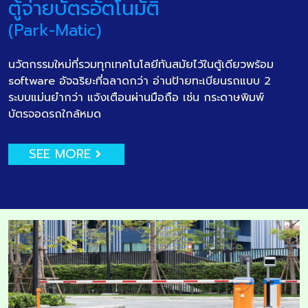
ตู้จ่ายบัตรอัตโนมัติ
(Park-Matic)
นวัตกรรมใหม่ที่รวมทุกเทคโนโลยีทันสมัยไว้ในตู้เดียวพร้อม
software อัจฉริยะที่ฉลาดกว่า อ่านป้ายทะเบียนรถแบบ 2
ระบบแม่นยำกว่า แจ้งเตือนผ่านมือถือ เช่น กระดาษพิมพ์
บัตรจอดรถใกล้หมด
SEE MORE