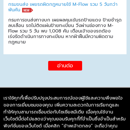
กรมขนส่ง เผยรถผิดกฎหมายใช้ M-Flow รวม 5 วันกว่า
พันคัน
กรมการขนส่งทางบก เผยผลคุมเข้มรถป้ายแดง ป้ายชำรุด
ลบเลือน รถไม่ติดแผ่นป้ายทะเบียน วิ่งผ่านช่องทาง M-
Flow รวม 5 วัน พบ 1,008 คัน เตือนเจ้าของรถต้อง
เร่งรัดดำเนินการทางทะเบียน หากฝ่าฝืนมีความผิดตาม
กฎหมาย
อ่านต่อ
เราใช้คุกกี้เพื่อปรับปรุงประสบการณ์ของผู้ใช้และความพึงพอใจ
ของการเยี่ยมชมของคุณ เพิ่มความสะดวกในการเรียกดูและ
บริษัท ซิมลิงค์ จำกัด
ทำให้คุณสามารถเชื่อมต่อกับโซเชียลมีเดีย เมื่อคุณใช้งาน
98/226 Bangrakyai-Baanmai Road,
เว็บไซต์นี้ต่อไปแสดงว่าคุณยอมรับคุกกี้ที่จำเป็นซึ่งจำเป็นสำหรับ
Bangyai, Nonthaburi 11140
ฟังก์ชั่นของเว็บไซต์ เมื่อคลิก “ข้าพเจ้าตกลง” จะถือว่าคุณ