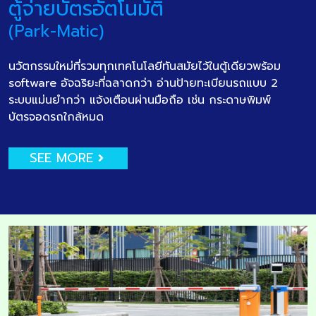
ตู้จ่ายบัตรอัตโนมัติ
(Park-Matic)
นวัตกรรมใหม่ที่รวมทุกเทคโนโลยีทันสมัยไว้ในตู้เดียวพร้อม
software อัจฉริยะที่ฉลาดกว่า อ่านป้ายทะเบียนรถแบบ 2
ระบบแม่นยำกว่า แจ้งเตือนผ่านมือถือ เช่น กระดาษพิมพ์
บัตรจอดรถใกล้หมด
SEE MORE