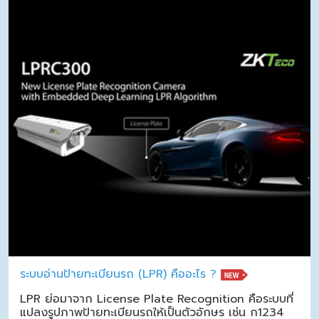
ระบบอ่านป้ายทะเบียนรถ (LPR) คืออะไร ?
LPR ย่อมาจาก License Plate Recognition คือระบบที่
แปลงรูปภาพป้ายทะเบียนรถให้เป็นตัวอักษร เช่น ก1234