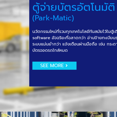
ตู้จ่ายบัตรอัตโนมัติ
(Park-Matic)
นวัตกรรมใหม่ที่รวมทุกเทคโนโลยีทันสมัยไว้ในตู้เ
software อัจฉริยะที่ฉลาดกว่า อ่านป้ายทะเบีย
ระบบแม่นยำกว่า แจ้งเตือนผ่านมือถือ เช่น กระด
บัตรจอดรถใกล้หมด
SEE MORE