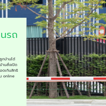
ยนรถ
ลูกบ้านได้
บ้านสั่งเปิด
จอดเกินสิทธิ
าน online