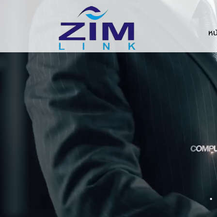
Zimlink.co.th
หน