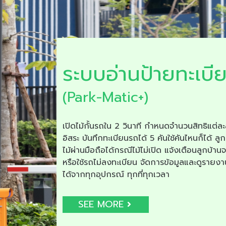
ระบบอ่านป้ายทะเบี
(Park-Matic+)
เปิดไม้กั้นรถใน 2 วินาที กำหนดจำนวนสิทธิแต่ละ
อิสระ บันทึกทะเบียนรถได้ 5 คันใช้คันไหนก็ได้ ลูก
ไม้ผ่านมือถือได้กรณีไม้ไม่เปิด แจ้งเตือนลูกบ้าน
หรือใช้รถไม่ลงทะเบียน จัดการข้อมูลและดูรายง
ได้จากทุกอุปกรณ์ ทุกที่ทุกเวลา
SEE MORE