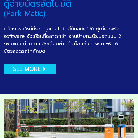
ตู้จ่ายบัตรอัตโนมัติ
(Park-Matic)
นวัตกรรมใหม่ที่รวมทุกเทคโนโลยีทันสมัยไว้ในตู้เดียวพร้อม
software อัจฉริยะที่ฉลาดกว่า อ่านป้ายทะเบียนรถแบบ 2
ระบบแม่นยำกว่า แจ้งเตือนผ่านมือถือ เช่น กระดาษพิมพ์
บัตรจอดรถใกล้หมด
SEE MORE