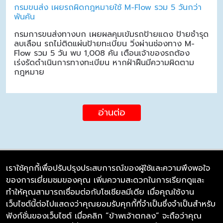
กรมขนส่ง เผยรถผิดกฎหมายใช้ M-Flow รวม 5 วันกว่า
พันคัน
กรมการขนส่งทางบก เผยผลคุมเข้มรถป้ายแดง ป้ายชำรุด
ลบเลือน รถไม่ติดแผ่นป้ายทะเบียน วิ่งผ่านช่องทาง M-
Flow รวม 5 วัน พบ 1,008 คัน เตือนเจ้าของรถต้อง
เร่งรัดดำเนินการทางทะเบียน หากฝ่าฝืนมีความผิดตาม
กฎหมาย
อ่านต่อ
เราใช้คุกกี้เพื่อปรับปรุงประสบการณ์ของผู้ใช้และความพึงพอใจ
ของการเยี่ยมชมของคุณ เพิ่มความสะดวกในการเรียกดูและ
บริษัท ซิมลิงค์ จำกัด
ทำให้คุณสามารถเชื่อมต่อกับโซเชียลมีเดีย เมื่อคุณใช้งาน
98/226 Bangrakyai-Baanmai Road,
เว็บไซต์นี้ต่อไปแสดงว่าคุณยอมรับคุกกี้ที่จำเป็นซึ่งจำเป็นสำหรับ
Bangyai, Nonthaburi 11140
ฟังก์ชั่นของเว็บไซต์ เมื่อคลิก “ข้าพเจ้าตกลง” จะถือว่าคุณ