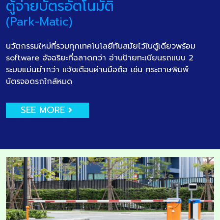
ตู้จ่ายบัตรอัตโนมัติ
(Park-Matic)
นวัตกรรมใหม่ที่รวมทุกเทคโนโลยีทันสมัยไว้ในตู้เดียวพร้อม
software อัจฉริยะที่ฉลาดกว่า อ่านป้ายทะเบียนรถแบบ 2
ระบบแม่นยำกว่า แจ้งเตือนผ่านมือถือ เช่น กระดาษพิมพ์
บัตรจอดรถใกล้หมด
SEE MORE