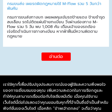
กรมขนส่ง เผยรถผิดกฎหมายใช้ M-Flow รวม 5 วันกว่า
พันคัน
กรมการขนส่งทางบก เผยผลคุมเข้มรถป้ายแดง ป้ายชำรุด
ลบเลือน รถไม่ติดแผ่นป้ายทะเบียน วิ่งผ่านช่องทาง M-
Flow รวม 5 วัน พบ 1,008 คัน เตือนเจ้าของรถต้อง
เร่งรัดดำเนินการทางทะเบียน หากฝ่าฝืนมีความผิดตาม
กฎหมาย
อ่านต่อ
เราใช้คุกกี้เพื่อปรับปรุงประสบการณ์ของผู้ใช้และความพึงพอใจ
ของการเยี่ยมชมของคุณ เพิ่มความสะดวกในการเรียกดูและ
บริษัท ซิมลิงค์ จำกัด
ทำให้คุณสามารถเชื่อมต่อกับโซเชียลมีเดีย เมื่อคุณใช้งาน
98/226 Bangrakyai-Baanmai Road,
เว็บไซต์นี้ต่อไปแสดงว่าคุณยอมรับคุกกี้ที่จำเป็นซึ่งจำเป็นสำหรับ
Bangyai, Nonthaburi 11140
ฟังก์ชั่นของเว็บไซต์ เมื่อคลิก “ข้าพเจ้าตกลง” จะถือว่าคุณ