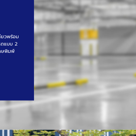
ดียวพร้อม
นรถแบบ 2
าษพิมพ์