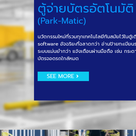
ตู้จ่ายบัตรอัตโนมัติ
(Park-Matic)
นวัตกรรมใหม่ที่รวมทุกเทคโนโลยีทันสมัยไว้ในตู้เ
software อัจฉริยะที่ฉลาดกว่า อ่านป้ายทะเบีย
ระบบแม่นยำกว่า แจ้งเตือนผ่านมือถือ เช่น กระด
บัตรจอดรถใกล้หมด
SEE MORE