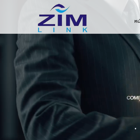
Zimlink.co.th
หน