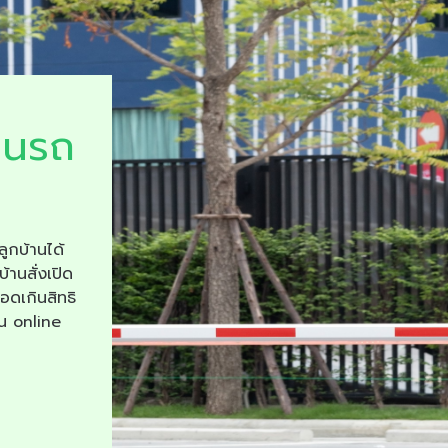
ยนรถ
ลูกบ้านได้
บ้านสั่งเปิด
จอดเกินสิทธิ
าน online