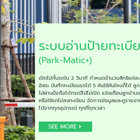
ระบบอ่านป้ายทะเบี
(Park-Matic+)
เปิดไม้กั้นรถใน 2 วินาที กำหนดจำนวนสิทธิแต่ละ
อิสระ บันทึกทะเบียนรถได้ 5 คันใช้คันไหนก็ได้ ลูก
ไม้ผ่านมือถือได้กรณีไม้ไม่เปิด แจ้งเตือนลูกบ้าน
หรือใช้รถไม่ลงทะเบียน จัดการข้อมูลและดูรายง
ได้จากทุกอุปกรณ์ ทุกที่ทุกเวลา
SEE MORE