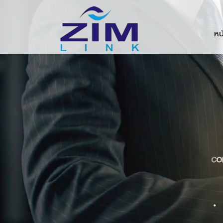
Zimlink.co.th
หน