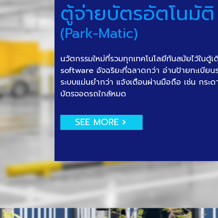
ตู้จ่ายบัตรอัตโนมัติ
(Park-Matic)
นวัตกรรมใหม่ที่รวมทุกเทคโนโลยีทันสมัยไว้ในตู้เ
software อัจฉริยะที่ฉลาดกว่า อ่านป้ายทะเบีย
ระบบแม่นยำกว่า แจ้งเตือนผ่านมือถือ เช่น กระด
บัตรจอดรถใกล้หมด
SEE MORE