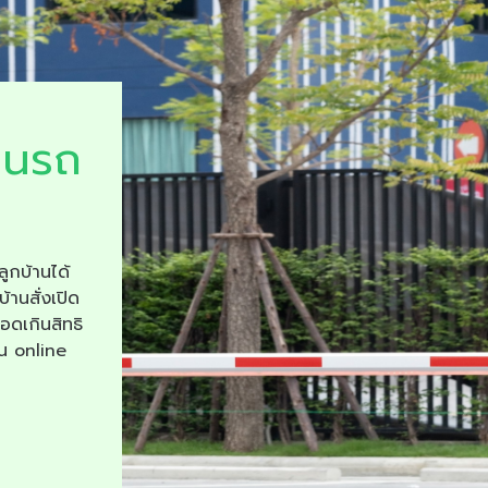
ยนรถ
ลูกบ้านได้
บ้านสั่งเปิด
จอดเกินสิทธิ
าน online