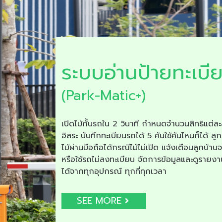
ระบบอ่านป้ายทะเบี
(Park-Matic+)
เปิดไม้กั้นรถใน 2 วินาที กำหนดจำนวนสิทธิแต่ละ
อิสระ บันทึกทะเบียนรถได้ 5 คันใช้คันไหนก็ได้ ลูก
ไม้ผ่านมือถือได้กรณีไม้ไม่เปิด แจ้งเตือนลูกบ้าน
หรือใช้รถไม่ลงทะเบียน จัดการข้อมูลและดูรายง
ได้จากทุกอุปกรณ์ ทุกที่ทุกเวลา
SEE MORE