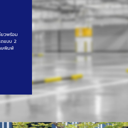
ดียวพร้อม
นรถแบบ 2
าษพิมพ์