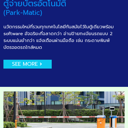
ตู้จ่ายบัตรอัตโนมัติ
(Park-Matic)
นวัตกรรมใหม่ที่รวมทุกเทคโนโลยีทันสมัยไว้ในตู้เดียวพร้อม
software อัจฉริยะที่ฉลาดกว่า อ่านป้ายทะเบียนรถแบบ 2
ระบบแม่นยำกว่า แจ้งเตือนผ่านมือถือ เช่น กระดาษพิมพ์
บัตรจอดรถใกล้หมด
SEE MORE