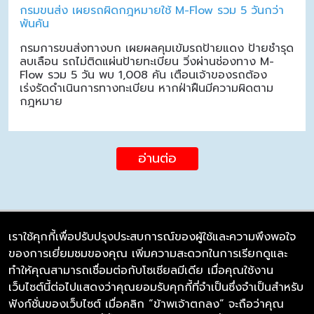
กรมขนส่ง เผยรถผิดกฎหมายใช้ M-Flow รวม 5 วันกว่า
พันคัน
กรมการขนส่งทางบก เผยผลคุมเข้มรถป้ายแดง ป้ายชำรุด
ลบเลือน รถไม่ติดแผ่นป้ายทะเบียน วิ่งผ่านช่องทาง M-
Flow รวม 5 วัน พบ 1,008 คัน เตือนเจ้าของรถต้อง
เร่งรัดดำเนินการทางทะเบียน หากฝ่าฝืนมีความผิดตาม
กฎหมาย
อ่านต่อ
เราใช้คุกกี้เพื่อปรับปรุงประสบการณ์ของผู้ใช้และความพึงพอใจ
ของการเยี่ยมชมของคุณ เพิ่มความสะดวกในการเรียกดูและ
บริษัท ซิมลิงค์ จำกัด
ทำให้คุณสามารถเชื่อมต่อกับโซเชียลมีเดีย เมื่อคุณใช้งาน
98/226 Bangrakyai-Baanmai Road,
เว็บไซต์นี้ต่อไปแสดงว่าคุณยอมรับคุกกี้ที่จำเป็นซึ่งจำเป็นสำหรับ
Bangyai, Nonthaburi 11140
ฟังก์ชั่นของเว็บไซต์ เมื่อคลิก “ข้าพเจ้าตกลง” จะถือว่าคุณ