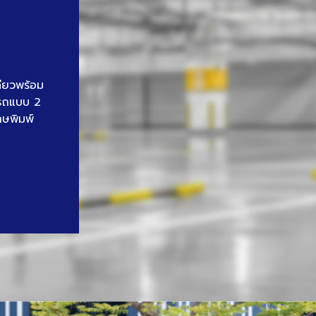
ดียวพร้อม
นรถแบบ 2
าษพิมพ์