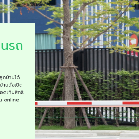
ยนรถ
ลูกบ้านได้
บ้านสั่งเปิด
จอดเกินสิทธิ
าน online