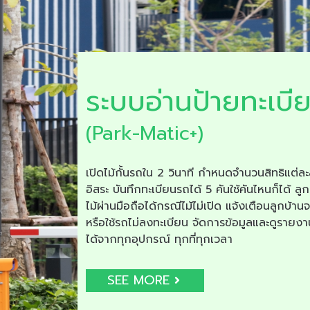
ระบบอ่านป้ายทะเบี
(Park-Matic+)
เปิดไม้กั้นรถใน 2 วินาที กำหนดจำนวนสิทธิแต่ละ
อิสระ บันทึกทะเบียนรถได้ 5 คันใช้คันไหนก็ได้ ลูก
ไม้ผ่านมือถือได้กรณีไม้ไม่เปิด แจ้งเตือนลูกบ้าน
หรือใช้รถไม่ลงทะเบียน จัดการข้อมูลและดูรายง
ได้จากทุกอุปกรณ์ ทุกที่ทุกเวลา
SEE MORE