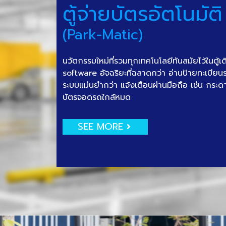
ตู้จ่ายบัตรอัตโนมัติ
(Park-Matic)
นวัตกรรมใหม่ที่รวมทุกเทคโนโลยีทันสมัยไว้ในตู้เ
software อัจฉริยะที่ฉลาดกว่า อ่านป้ายทะเบีย
ระบบแม่นยำกว่า แจ้งเตือนผ่านมือถือ เช่น กระด
บัตรจอดรถใกล้หมด
SEE MORE