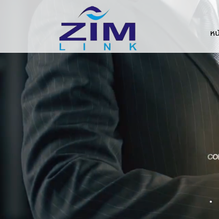
Zimlink.co.th
หน