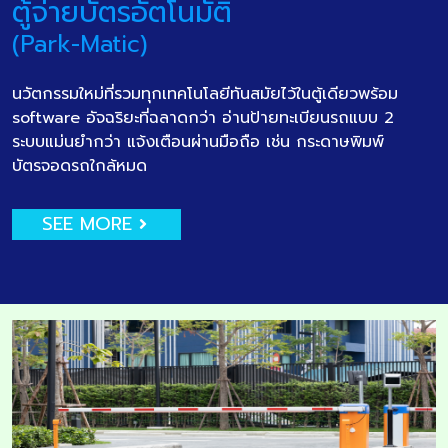
ตู้จ่ายบัตรอัตโนมัติ
(Park-Matic)
นวัตกรรมใหม่ที่รวมทุกเทคโนโลยีทันสมัยไว้ในตู้เดียวพร้อม
software อัจฉริยะที่ฉลาดกว่า อ่านป้ายทะเบียนรถแบบ 2
ระบบแม่นยำกว่า แจ้งเตือนผ่านมือถือ เช่น กระดาษพิมพ์
บัตรจอดรถใกล้หมด
SEE MORE