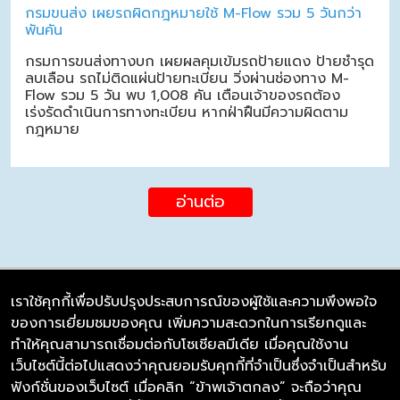
กรมขนส่ง เผยรถผิดกฎหมายใช้ M-Flow รวม 5 วันกว่า
พันคัน
กรมการขนส่งทางบก เผยผลคุมเข้มรถป้ายแดง ป้ายชำรุด
ลบเลือน รถไม่ติดแผ่นป้ายทะเบียน วิ่งผ่านช่องทาง M-
Flow รวม 5 วัน พบ 1,008 คัน เตือนเจ้าของรถต้อง
เร่งรัดดำเนินการทางทะเบียน หากฝ่าฝืนมีความผิดตาม
กฎหมาย
อ่านต่อ
เราใช้คุกกี้เพื่อปรับปรุงประสบการณ์ของผู้ใช้และความพึงพอใจ
ของการเยี่ยมชมของคุณ เพิ่มความสะดวกในการเรียกดูและ
บริษัท ซิมลิงค์ จำกัด
ทำให้คุณสามารถเชื่อมต่อกับโซเชียลมีเดีย เมื่อคุณใช้งาน
98/226 Bangrakyai-Baanmai Road,
เว็บไซต์นี้ต่อไปแสดงว่าคุณยอมรับคุกกี้ที่จำเป็นซึ่งจำเป็นสำหรับ
Bangyai, Nonthaburi 11140
ฟังก์ชั่นของเว็บไซต์ เมื่อคลิก “ข้าพเจ้าตกลง” จะถือว่าคุณ