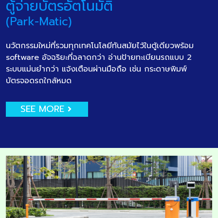
ตู้จ่ายบัตรอัตโนมัติ
(Park-Matic)
นวัตกรรมใหม่ที่รวมทุกเทคโนโลยีทันสมัยไว้ในตู้เดียวพร้อม
software อัจฉริยะที่ฉลาดกว่า อ่านป้ายทะเบียนรถแบบ 2
ระบบแม่นยำกว่า แจ้งเตือนผ่านมือถือ เช่น กระดาษพิมพ์
บัตรจอดรถใกล้หมด
SEE MORE