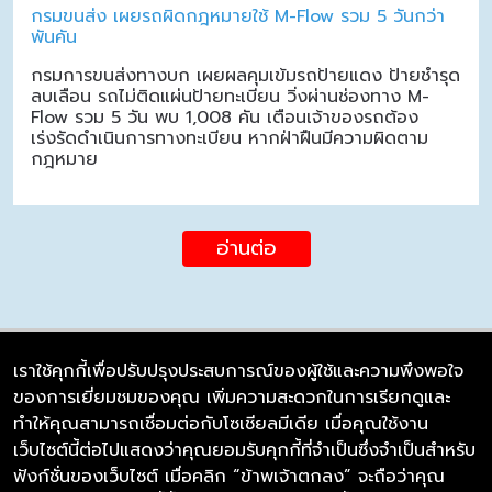
กรมขนส่ง เผยรถผิดกฎหมายใช้ M-Flow รวม 5 วันกว่า
พันคัน
กรมการขนส่งทางบก เผยผลคุมเข้มรถป้ายแดง ป้ายชำรุด
ลบเลือน รถไม่ติดแผ่นป้ายทะเบียน วิ่งผ่านช่องทาง M-
Flow รวม 5 วัน พบ 1,008 คัน เตือนเจ้าของรถต้อง
เร่งรัดดำเนินการทางทะเบียน หากฝ่าฝืนมีความผิดตาม
กฎหมาย
อ่านต่อ
เราใช้คุกกี้เพื่อปรับปรุงประสบการณ์ของผู้ใช้และความพึงพอใจ
ของการเยี่ยมชมของคุณ เพิ่มความสะดวกในการเรียกดูและ
บริษัท ซิมลิงค์ จำกัด
ทำให้คุณสามารถเชื่อมต่อกับโซเชียลมีเดีย เมื่อคุณใช้งาน
98/226 Bangrakyai-Baanmai Road,
เว็บไซต์นี้ต่อไปแสดงว่าคุณยอมรับคุกกี้ที่จำเป็นซึ่งจำเป็นสำหรับ
Bangyai, Nonthaburi 11140
ฟังก์ชั่นของเว็บไซต์ เมื่อคลิก “ข้าพเจ้าตกลง” จะถือว่าคุณ