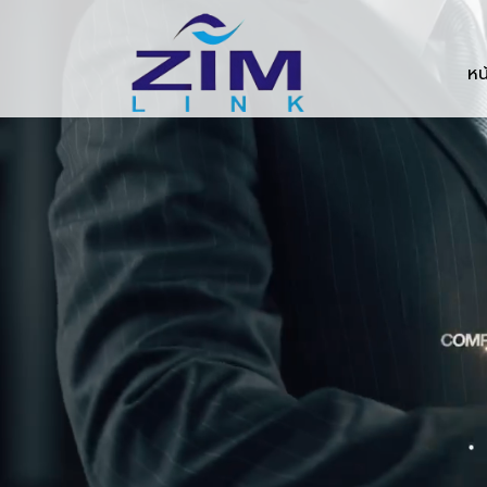
Zimlink.co.th
หน