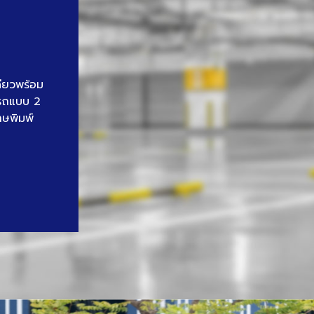
ดียวพร้อม
นรถแบบ 2
าษพิมพ์