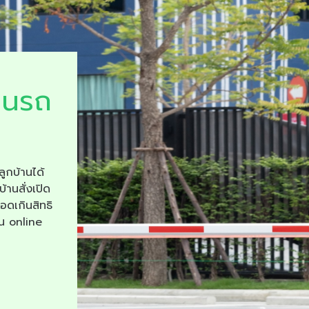
ยนรถ
ลูกบ้านได้
บ้านสั่งเปิด
จอดเกินสิทธิ
าน online