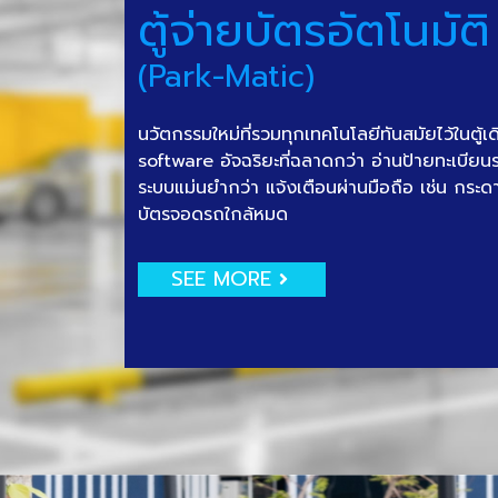
ตู้จ่ายบัตรอัตโนมัติ
(Park-Matic)
นวัตกรรมใหม่ที่รวมทุกเทคโนโลยีทันสมัยไว้ในตู้เ
software อัจฉริยะที่ฉลาดกว่า อ่านป้ายทะเบีย
ระบบแม่นยำกว่า แจ้งเตือนผ่านมือถือ เช่น กระด
บัตรจอดรถใกล้หมด
SEE MORE