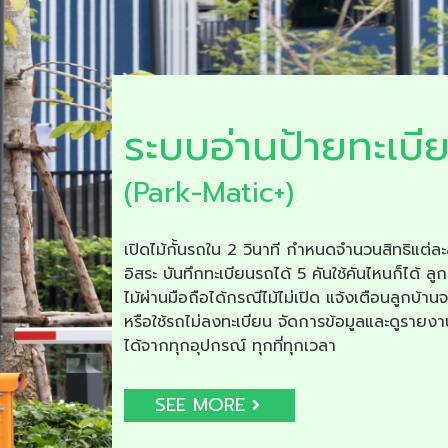
ระบบอ่านป้ายทะเบี
(Park-Matic+)
เปิดไม้กั้นรถใน 2 วินาที กำหนดจำนวนสิทธิแต่ละ
อิสระ บันทึกทะเบียนรถได้ 5 คันใช้คันไหนก็ได้ ลูก
ไม้ผ่านมือถือได้กรณีไม้ไม่เปิด แจ้งเตือนลูกบ้าน
หรือใช้รถไม่ลงทะเบียน จัดการข้อมูลและดูรายง
ได้จากทุกอุปกรณ์ ทุกที่ทุกเวลา
SEE MORE