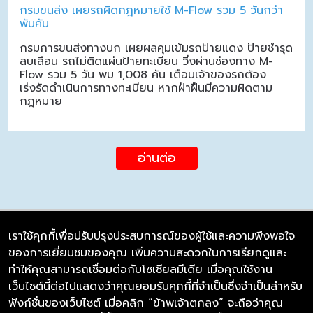
กรมขนส่ง เผยรถผิดกฎหมายใช้ M-Flow รวม 5 วันกว่า
พันคัน
กรมการขนส่งทางบก เผยผลคุมเข้มรถป้ายแดง ป้ายชำรุด
ลบเลือน รถไม่ติดแผ่นป้ายทะเบียน วิ่งผ่านช่องทาง M-
Flow รวม 5 วัน พบ 1,008 คัน เตือนเจ้าของรถต้อง
เร่งรัดดำเนินการทางทะเบียน หากฝ่าฝืนมีความผิดตาม
กฎหมาย
อ่านต่อ
เราใช้คุกกี้เพื่อปรับปรุงประสบการณ์ของผู้ใช้และความพึงพอใจ
ของการเยี่ยมชมของคุณ เพิ่มความสะดวกในการเรียกดูและ
บริษัท ซิมลิงค์ จำกัด
ทำให้คุณสามารถเชื่อมต่อกับโซเชียลมีเดีย เมื่อคุณใช้งาน
98/226 Bangrakyai-Baanmai Road,
เว็บไซต์นี้ต่อไปแสดงว่าคุณยอมรับคุกกี้ที่จำเป็นซึ่งจำเป็นสำหรับ
Bangyai, Nonthaburi 11140
ฟังก์ชั่นของเว็บไซต์ เมื่อคลิก “ข้าพเจ้าตกลง” จะถือว่าคุณ