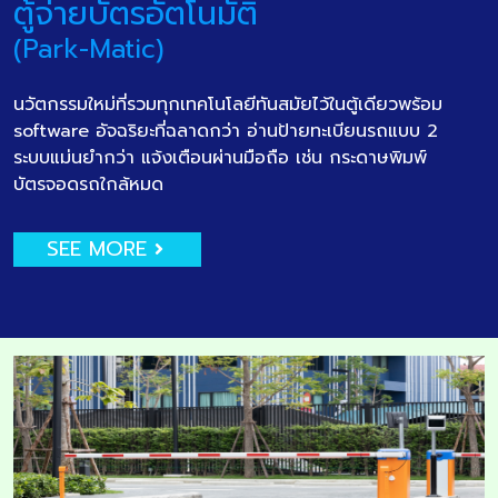
ตู้จ่ายบัตรอัตโนมัติ
(Park-Matic)
นวัตกรรมใหม่ที่รวมทุกเทคโนโลยีทันสมัยไว้ในตู้เดียวพร้อม
software อัจฉริยะที่ฉลาดกว่า อ่านป้ายทะเบียนรถแบบ 2
ระบบแม่นยำกว่า แจ้งเตือนผ่านมือถือ เช่น กระดาษพิมพ์
บัตรจอดรถใกล้หมด
SEE MORE