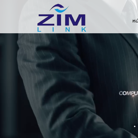
Zimlink.co.th
หน