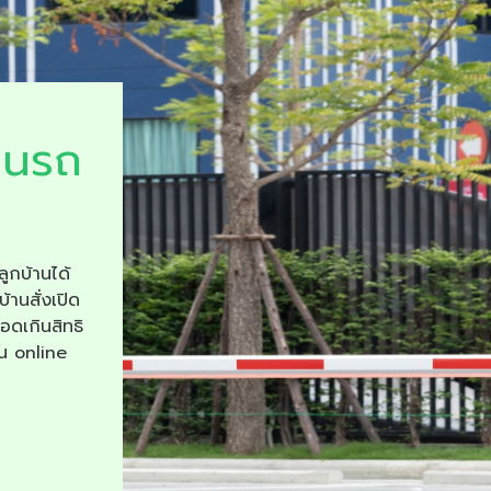
ยนรถ
ลูกบ้านได้
บ้านสั่งเปิด
จอดเกินสิทธิ
าน online