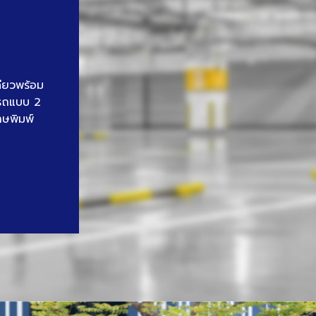
ดียวพร้อม
นรถแบบ 2
าษพิมพ์