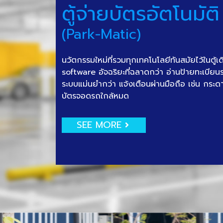
ตู้จ่ายบัตรอัตโนมัติ
(Park-Matic)
นวัตกรรมใหม่ที่รวมทุกเทคโนโลยีทันสมัยไว้ในตู้เ
software อัจฉริยะที่ฉลาดกว่า อ่านป้ายทะเบีย
ระบบแม่นยำกว่า แจ้งเตือนผ่านมือถือ เช่น กระด
บัตรจอดรถใกล้หมด
SEE MORE