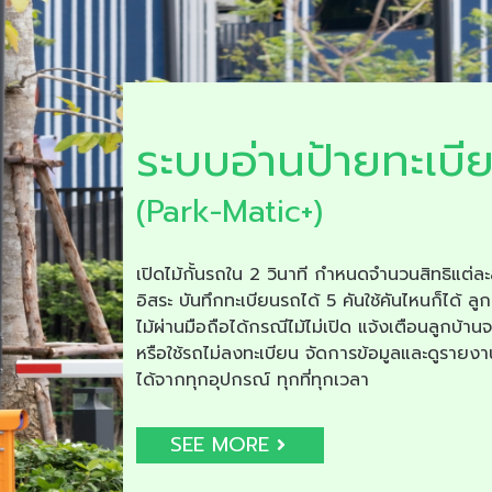
ระบบอ่านป้ายทะเบี
(Park-Matic+)
เปิดไม้กั้นรถใน 2 วินาที กำหนดจำนวนสิทธิแต่ละ
อิสระ บันทึกทะเบียนรถได้ 5 คันใช้คันไหนก็ได้ ลูก
ไม้ผ่านมือถือได้กรณีไม้ไม่เปิด แจ้งเตือนลูกบ้าน
หรือใช้รถไม่ลงทะเบียน จัดการข้อมูลและดูรายง
ได้จากทุกอุปกรณ์ ทุกที่ทุกเวลา
SEE MORE