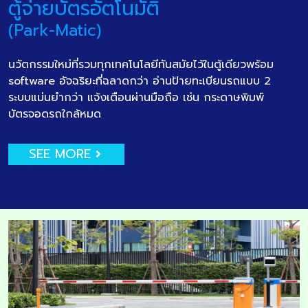
ตู้จ่ายบัตรอัตโนมัติ
(Park-Matic)
นวัตกรรมใหม่ที่รวมทุกเทคโนโลยีทันสมัยไว้ในตู้เดียวพร้อม
software อัจฉริยะที่ฉลาดกว่า อ่านป้ายทะเบียนรถแบบ 2
ระบบแม่นยำกว่า แจ้งเตือนผ่านมือถือ เช่น กระดาษพิมพ์
บัตรจอดรถใกล้หมด
SEE MORE