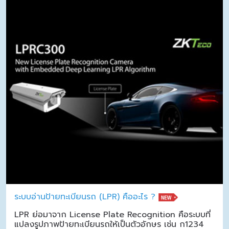
ระบบอ่านป้ายทะเบียนรถ (LPR) คืออะไร ?
LPR ย่อมาจาก License Plate Recognition คือระบบที่
แปลงรูปภาพป้ายทะเบียนรถให้เป็นตัวอักษร เช่น ก1234