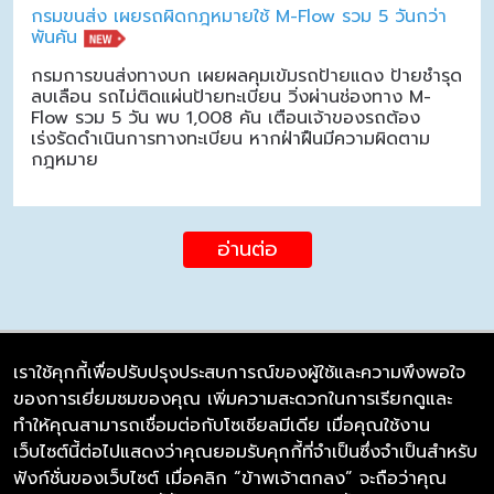
กรมขนส่ง เผยรถผิดกฎหมายใช้ M-Flow รวม 5 วันกว่า
พันคัน
กรมการขนส่งทางบก เผยผลคุมเข้มรถป้ายแดง ป้ายชำรุด
ลบเลือน รถไม่ติดแผ่นป้ายทะเบียน วิ่งผ่านช่องทาง M-
Flow รวม 5 วัน พบ 1,008 คัน เตือนเจ้าของรถต้อง
เร่งรัดดำเนินการทางทะเบียน หากฝ่าฝืนมีความผิดตาม
กฎหมาย
อ่านต่อ
เราใช้คุกกี้เพื่อปรับปรุงประสบการณ์ของผู้ใช้และความพึงพอใจ
ของการเยี่ยมชมของคุณ เพิ่มความสะดวกในการเรียกดูและ
บริษัท ซิมลิงค์ จำกัด
ทำให้คุณสามารถเชื่อมต่อกับโซเชียลมีเดีย เมื่อคุณใช้งาน
98/226 Bangrakyai-Baanmai Road,
เว็บไซต์นี้ต่อไปแสดงว่าคุณยอมรับคุกกี้ที่จำเป็นซึ่งจำเป็นสำหรับ
Bangyai, Nonthaburi 11140
ฟังก์ชั่นของเว็บไซต์ เมื่อคลิก “ข้าพเจ้าตกลง” จะถือว่าคุณ