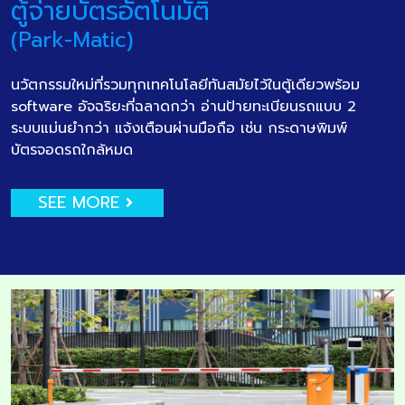
ตู้จ่ายบัตรอัตโนมัติ
(Park-Matic)
นวัตกรรมใหม่ที่รวมทุกเทคโนโลยีทันสมัยไว้ในตู้เดียวพร้อม
software อัจฉริยะที่ฉลาดกว่า อ่านป้ายทะเบียนรถแบบ 2
ระบบแม่นยำกว่า แจ้งเตือนผ่านมือถือ เช่น กระดาษพิมพ์
บัตรจอดรถใกล้หมด
SEE MORE