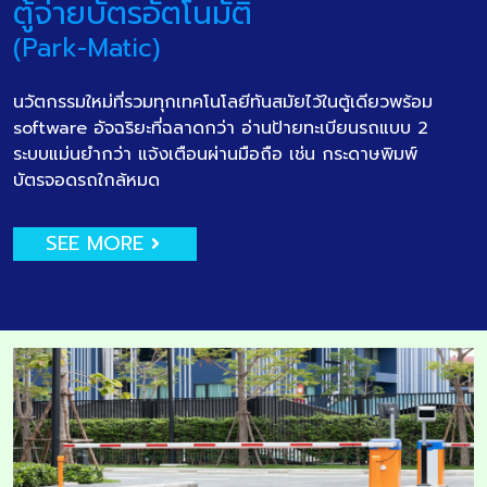
ตู้จ่ายบัตรอัตโนมัติ
(Park-Matic)
นวัตกรรมใหม่ที่รวมทุกเทคโนโลยีทันสมัยไว้ในตู้เดียวพร้อม
software อัจฉริยะที่ฉลาดกว่า อ่านป้ายทะเบียนรถแบบ 2
ระบบแม่นยำกว่า แจ้งเตือนผ่านมือถือ เช่น กระดาษพิมพ์
บัตรจอดรถใกล้หมด
SEE MORE