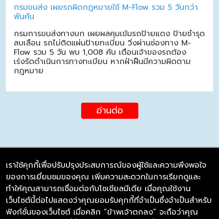
กรมขนส่ง เผยรถผิดกฎหมายใช้ M-Flow รวม 5 วันกว่า
พันคัน
กรมการขนส่งทางบก เผยผลคุมเข้มรถป้ายแดง ป้ายชำรุด
ลบเลือน รถไม่ติดแผ่นป้ายทะเบียน วิ่งผ่านช่องทาง M-
Flow รวม 5 วัน พบ 1,008 คัน เตือนเจ้าของรถต้อง
เร่งรัดดำเนินการทางทะเบียน หากฝ่าฝืนมีความผิดตาม
กฎหมาย
อ่านต่อ
เราใช้คุกกี้เพื่อปรับปรุงประสบการณ์ของผู้ใช้และความพึงพอใจ
ของการเยี่ยมชมของคุณ เพิ่มความสะดวกในการเรียกดูและ
บริษัท ซิมลิงค์ จำกัด
ทำให้คุณสามารถเชื่อมต่อกับโซเชียลมีเดีย เมื่อคุณใช้งาน
98/226 Bangrakyai-Baanmai Road,
เว็บไซต์นี้ต่อไปแสดงว่าคุณยอมรับคุกกี้ที่จำเป็นซึ่งจำเป็นสำหรับ
Bangyai, Nonthaburi 11140
ฟังก์ชั่นของเว็บไซต์ เมื่อคลิก “ข้าพเจ้าตกลง” จะถือว่าคุณ