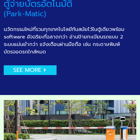
ตู้จ่ายบัตรอัตโนมัติ
(Park-Matic)
นวัตกรรมใหม่ที่รวมทุกเทคโนโลยีทันสมัยไว้ในตู้เดียวพร้อม
software อัจฉริยะที่ฉลาดกว่า อ่านป้ายทะเบียนรถแบบ 2
ระบบแม่นยำกว่า แจ้งเตือนผ่านมือถือ เช่น กระดาษพิมพ์
บัตรจอดรถใกล้หมด
SEE MORE