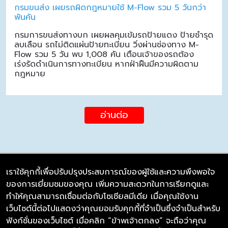
กรมขนส่ง เผยรถผิดกฎหมายใช้ M-Flow รวม 5 วันกว่า
พันคัน
กรมการขนส่งทางบก เผยผลคุมเข้มรถป้ายแดง ป้ายชำรุด
ลบเลือน รถไม่ติดแผ่นป้ายทะเบียน วิ่งผ่านช่องทาง M-
Flow รวม 5 วัน พบ 1,008 คัน เตือนเจ้าของรถต้อง
เร่งรัดดำเนินการทางทะเบียน หากฝ่าฝืนมีความผิดตาม
กฎหมาย
อ่านต่อ
เราใช้คุกกี้เพื่อปรับปรุงประสบการณ์ของผู้ใช้และความพึงพอใจ
ของการเยี่ยมชมของคุณ เพิ่มความสะดวกในการเรียกดูและ
บริษัท ซิมลิงค์ จำกัด
ทำให้คุณสามารถเชื่อมต่อกับโซเชียลมีเดีย เมื่อคุณใช้งาน
98/226 Bangrakyai-Baanmai Road,
เว็บไซต์นี้ต่อไปแสดงว่าคุณยอมรับคุกกี้ที่จำเป็นซึ่งจำเป็นสำหรับ
Bangyai, Nonthaburi 11140
ฟังก์ชั่นของเว็บไซต์ เมื่อคลิก “ข้าพเจ้าตกลง” จะถือว่าคุณ