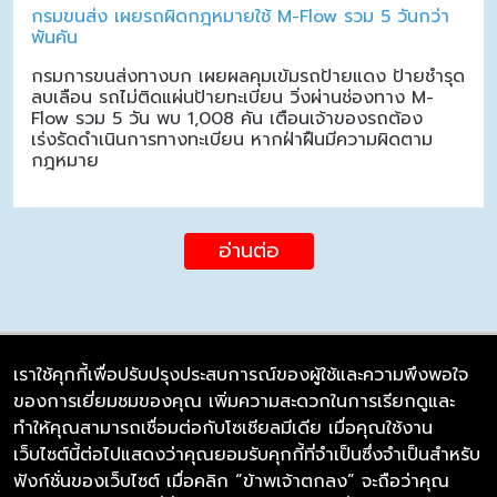
กรมขนส่ง เผยรถผิดกฎหมายใช้ M-Flow รวม 5 วันกว่า
พันคัน
กรมการขนส่งทางบก เผยผลคุมเข้มรถป้ายแดง ป้ายชำรุด
ลบเลือน รถไม่ติดแผ่นป้ายทะเบียน วิ่งผ่านช่องทาง M-
Flow รวม 5 วัน พบ 1,008 คัน เตือนเจ้าของรถต้อง
เร่งรัดดำเนินการทางทะเบียน หากฝ่าฝืนมีความผิดตาม
กฎหมาย
อ่านต่อ
เราใช้คุกกี้เพื่อปรับปรุงประสบการณ์ของผู้ใช้และความพึงพอใจ
ของการเยี่ยมชมของคุณ เพิ่มความสะดวกในการเรียกดูและ
บริษัท ซิมลิงค์ จำกัด
ทำให้คุณสามารถเชื่อมต่อกับโซเชียลมีเดีย เมื่อคุณใช้งาน
98/226 Bangrakyai-Baanmai Road,
เว็บไซต์นี้ต่อไปแสดงว่าคุณยอมรับคุกกี้ที่จำเป็นซึ่งจำเป็นสำหรับ
Bangyai, Nonthaburi 11140
ฟังก์ชั่นของเว็บไซต์ เมื่อคลิก “ข้าพเจ้าตกลง” จะถือว่าคุณ