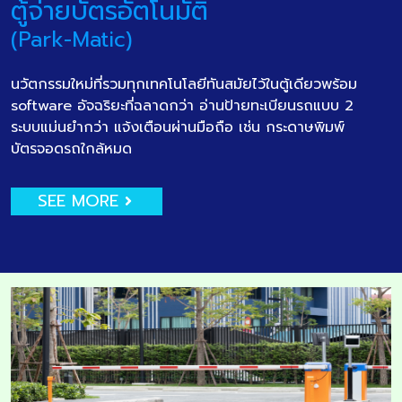
ตู้จ่ายบัตรอัตโนมัติ
(Park-Matic)
นวัตกรรมใหม่ที่รวมทุกเทคโนโลยีทันสมัยไว้ในตู้เดียวพร้อม
software อัจฉริยะที่ฉลาดกว่า อ่านป้ายทะเบียนรถแบบ 2
ระบบแม่นยำกว่า แจ้งเตือนผ่านมือถือ เช่น กระดาษพิมพ์
บัตรจอดรถใกล้หมด
SEE MORE