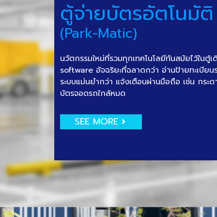
ตู้จ่ายบัตรอัตโนมัติ
(Park-Matic)
นวัตกรรมใหม่ที่รวมทุกเทคโนโลยีทันสมัยไว้ในตู้เ
software อัจฉริยะที่ฉลาดกว่า อ่านป้ายทะเบีย
ระบบแม่นยำกว่า แจ้งเตือนผ่านมือถือ เช่น กระด
บัตรจอดรถใกล้หมด
SEE MORE