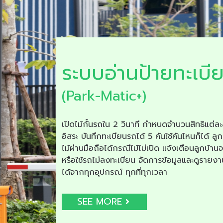
ระบบอ่านป้ายทะเบี
(Park-Matic+)
เปิดไม้กั้นรถใน 2 วินาที กำหนดจำนวนสิทธิแต่ละ
อิสระ บันทึกทะเบียนรถได้ 5 คันใช้คันไหนก็ได้ ลูก
ไม้ผ่านมือถือได้กรณีไม้ไม่เปิด แจ้งเตือนลูกบ้าน
หรือใช้รถไม่ลงทะเบียน จัดการข้อมูลและดูรายง
ได้จากทุกอุปกรณ์ ทุกที่ทุกเวลา
SEE MORE