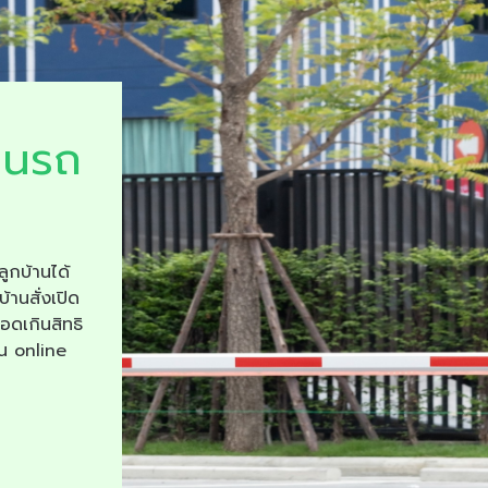
ยนรถ
ลูกบ้านได้
บ้านสั่งเปิด
จอดเกินสิทธิ
าน online