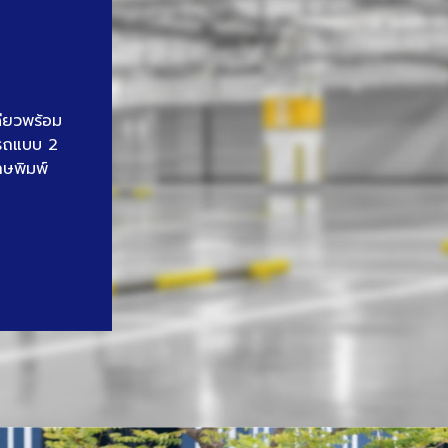
ดียวพร้อม
นรถแบบ 2
าษพิมพ์