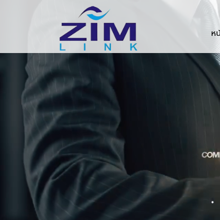
Zimlink.co.th
หน