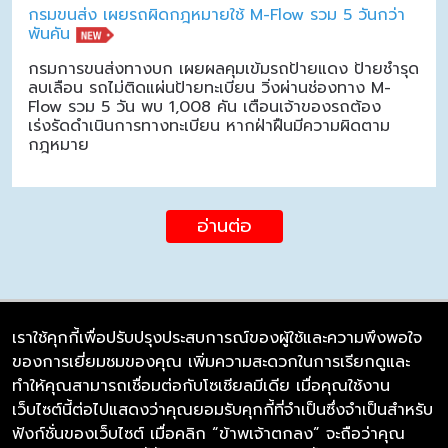
กรมขนส่ง เผยรถผิดกฎหมายใช้ M-Flow รวม 5 วันกว่า
พันคัน
กรมการขนส่งทางบก เผยผลคุมเข้มรถป้ายแดง ป้ายชำรุด
ลบเลือน รถไม่ติดแผ่นป้ายทะเบียน วิ่งผ่านช่องทาง M-
Flow รวม 5 วัน พบ 1,008 คัน เตือนเจ้าของรถต้อง
เร่งรัดดำเนินการทางทะเบียน หากฝ่าฝืนมีความผิดตาม
กฎหมาย
อ่านต่อ
เราใช้คุกกี้เพื่อปรับปรุงประสบการณ์ของผู้ใช้และความพึงพอใจ
ของการเยี่ยมชมของคุณ เพิ่มความสะดวกในการเรียกดูและ
บริษัท ซิมลิงค์ จำกัด
ทำให้คุณสามารถเชื่อมต่อกับโซเชียลมีเดีย เมื่อคุณใช้งาน
98/226 Bangrakyai-Baanmai Road,
เว็บไซต์นี้ต่อไปแสดงว่าคุณยอมรับคุกกี้ที่จำเป็นซึ่งจำเป็นสำหรับ
Bangyai, Nonthaburi 11140
ฟังก์ชั่นของเว็บไซต์ เมื่อคลิก “ข้าพเจ้าตกลง” จะถือว่าคุณ