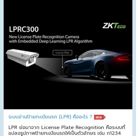
ระบบอ่านป้ายทะเบียนรถ (LPR) คืออะไร ?
LPR ย่อมาจาก License Plate Recognition คือระบบที่
แปลงรูปภาพป้ายทะเบียนรถให้เป็นตัวอักษร เช่น ก1234