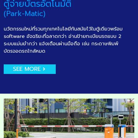
ตู้จ่ายบัตรอัตโนมัติ
(Park-Matic)
นวัตกรรมใหม่ที่รวมทุกเทคโนโลยีทันสมัยไว้ในตู้เดียวพร้อม
software อัจฉริยะที่ฉลาดกว่า อ่านป้ายทะเบียนรถแบบ 2
ระบบแม่นยำกว่า แจ้งเตือนผ่านมือถือ เช่น กระดาษพิมพ์
บัตรจอดรถใกล้หมด
SEE MORE