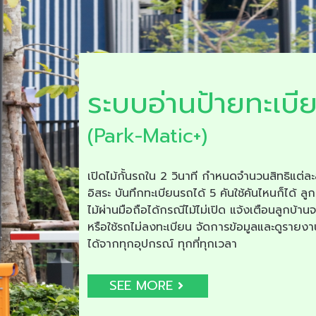
ระบบอ่านป้ายทะเบี
(Park-Matic+)
เปิดไม้กั้นรถใน 2 วินาที กำหนดจำนวนสิทธิแต่ละ
อิสระ บันทึกทะเบียนรถได้ 5 คันใช้คันไหนก็ได้ ลูก
ไม้ผ่านมือถือได้กรณีไม้ไม่เปิด แจ้งเตือนลูกบ้าน
หรือใช้รถไม่ลงทะเบียน จัดการข้อมูลและดูรายง
ได้จากทุกอุปกรณ์ ทุกที่ทุกเวลา
SEE MORE