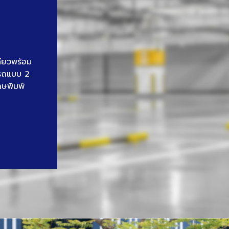
ดียวพร้อม
นรถแบบ 2
าษพิมพ์