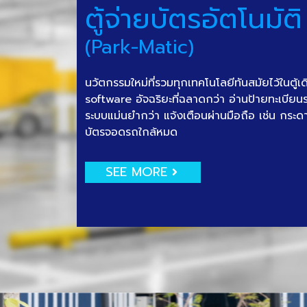
ตู้จ่ายบัตรอัตโนมัติ
(Park-Matic)
นวัตกรรมใหม่ที่รวมทุกเทคโนโลยีทันสมัยไว้ในตู้เ
software อัจฉริยะที่ฉลาดกว่า อ่านป้ายทะเบีย
ระบบแม่นยำกว่า แจ้งเตือนผ่านมือถือ เช่น กระด
บัตรจอดรถใกล้หมด
SEE MORE