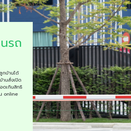
ยนรถ
ลูกบ้านได้
บ้านสั่งเปิด
จอดเกินสิทธิ
าน online