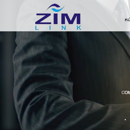
Zimlink.co.th
หน