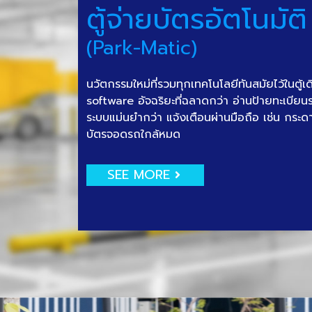
ตู้จ่ายบัตรอัตโนมัติ
(Park-Matic)
นวัตกรรมใหม่ที่รวมทุกเทคโนโลยีทันสมัยไว้ในตู้เ
software อัจฉริยะที่ฉลาดกว่า อ่านป้ายทะเบีย
ระบบแม่นยำกว่า แจ้งเตือนผ่านมือถือ เช่น กระด
บัตรจอดรถใกล้หมด
SEE MORE