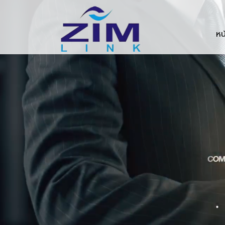
Zimlink.co.th
หน