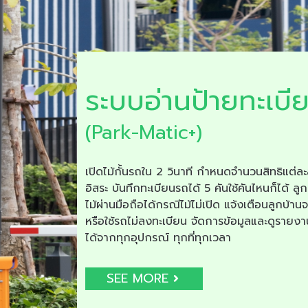
ระบบอ่านป้ายทะเบี
(Park-Matic+)
เปิดไม้กั้นรถใน 2 วินาที กำหนดจำนวนสิทธิแต่ละ
อิสระ บันทึกทะเบียนรถได้ 5 คันใช้คันไหนก็ได้ ลูก
ไม้ผ่านมือถือได้กรณีไม้ไม่เปิด แจ้งเตือนลูกบ้าน
หรือใช้รถไม่ลงทะเบียน จัดการข้อมูลและดูรายง
ได้จากทุกอุปกรณ์ ทุกที่ทุกเวลา
SEE MORE