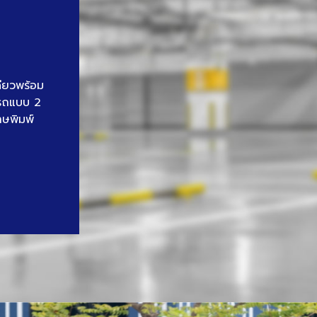
ดียวพร้อม
นรถแบบ 2
าษพิมพ์