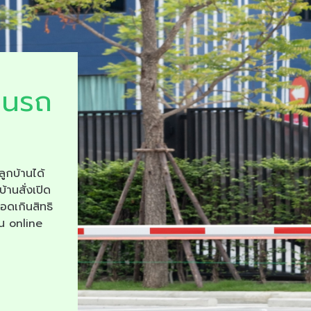
ยนรถ
ลูกบ้านได้
บ้านสั่งเปิด
จอดเกินสิทธิ
าน online