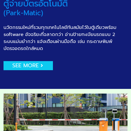
ตู้จ่ายบัตรอัตโนมัติ
(Park-Matic)
นวัตกรรมใหม่ที่รวมทุกเทคโนโลยีทันสมัยไว้ในตู้เดียวพร้อม
software อัจฉริยะที่ฉลาดกว่า อ่านป้ายทะเบียนรถแบบ 2
ระบบแม่นยำกว่า แจ้งเตือนผ่านมือถือ เช่น กระดาษพิมพ์
บัตรจอดรถใกล้หมด
SEE MORE