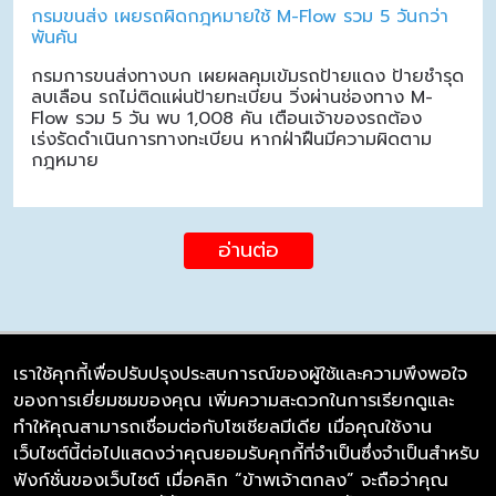
กรมขนส่ง เผยรถผิดกฎหมายใช้ M-Flow รวม 5 วันกว่า
พันคัน
กรมการขนส่งทางบก เผยผลคุมเข้มรถป้ายแดง ป้ายชำรุด
ลบเลือน รถไม่ติดแผ่นป้ายทะเบียน วิ่งผ่านช่องทาง M-
Flow รวม 5 วัน พบ 1,008 คัน เตือนเจ้าของรถต้อง
เร่งรัดดำเนินการทางทะเบียน หากฝ่าฝืนมีความผิดตาม
กฎหมาย
อ่านต่อ
เราใช้คุกกี้เพื่อปรับปรุงประสบการณ์ของผู้ใช้และความพึงพอใจ
ของการเยี่ยมชมของคุณ เพิ่มความสะดวกในการเรียกดูและ
บริษัท ซิมลิงค์ จำกัด
ทำให้คุณสามารถเชื่อมต่อกับโซเชียลมีเดีย เมื่อคุณใช้งาน
98/226 Bangrakyai-Baanmai Road,
เว็บไซต์นี้ต่อไปแสดงว่าคุณยอมรับคุกกี้ที่จำเป็นซึ่งจำเป็นสำหรับ
Bangyai, Nonthaburi 11140
ฟังก์ชั่นของเว็บไซต์ เมื่อคลิก “ข้าพเจ้าตกลง” จะถือว่าคุณ