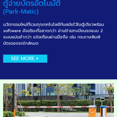
ตู้จ่ายบัตรอัตโนมัติ
(Park-Matic)
นวัตกรรมใหม่ที่รวมทุกเทคโนโลยีทันสมัยไว้ในตู้เดียวพร้อม
software อัจฉริยะที่ฉลาดกว่า อ่านป้ายทะเบียนรถแบบ 2
ระบบแม่นยำกว่า แจ้งเตือนผ่านมือถือ เช่น กระดาษพิมพ์
บัตรจอดรถใกล้หมด
SEE MORE