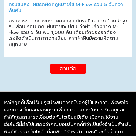
กรมขนส่ง เผยรถผิดกฎหมายใช้ M-Flow รวม 5 วันกว่า
พันคัน
กรมการขนส่งทางบก เผยผลคุมเข้มรถป้ายแดง ป้ายชำรุด
ลบเลือน รถไม่ติดแผ่นป้ายทะเบียน วิ่งผ่านช่องทาง M-
Flow รวม 5 วัน พบ 1,008 คัน เตือนเจ้าของรถต้อง
เร่งรัดดำเนินการทางทะเบียน หากฝ่าฝืนมีความผิดตาม
กฎหมาย
อ่านต่อ
เราใช้คุกกี้เพื่อปรับปรุงประสบการณ์ของผู้ใช้และความพึงพอใจ
ของการเยี่ยมชมของคุณ เพิ่มความสะดวกในการเรียกดูและ
บริษัท ซิมลิงค์ จำกัด
ทำให้คุณสามารถเชื่อมต่อกับโซเชียลมีเดีย เมื่อคุณใช้งาน
98/226 Bangrakyai-Baanmai Road,
เว็บไซต์นี้ต่อไปแสดงว่าคุณยอมรับคุกกี้ที่จำเป็นซึ่งจำเป็นสำหรับ
Bangyai, Nonthaburi 11140
ฟังก์ชั่นของเว็บไซต์ เมื่อคลิก “ข้าพเจ้าตกลง” จะถือว่าคุณ