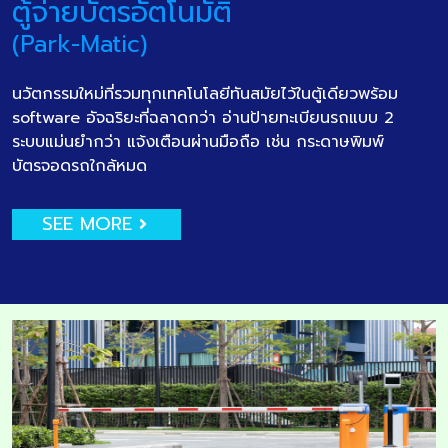
ตู้จ่ายบัตรอัตโนมัติ
(Park-Matic)
นวัตกรรมใหม่ที่รวมทุกเทคโนโลยีทันสมัยไว้ในตู้เดียวพร้อม
software อัจฉริยะที่ฉลาดกว่า อ่านป้ายทะเบียนรถแบบ 2
ระบบแม่นยำกว่า แจ้งเตือนผ่านมือถือ เช่น กระดาษพิมพ์
บัตรจอดรถใกล้หมด
SEE MORE