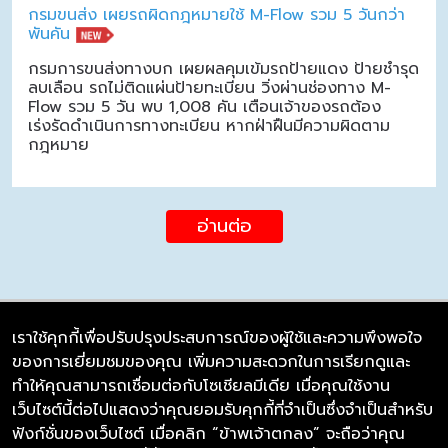
กรมขนส่ง เผยรถผิดกฎหมายใช้ M-Flow รวม 5 วันกว่า
พันคัน
กรมการขนส่งทางบก เผยผลคุมเข้มรถป้ายแดง ป้ายชำรุด
ลบเลือน รถไม่ติดแผ่นป้ายทะเบียน วิ่งผ่านช่องทาง M-
Flow รวม 5 วัน พบ 1,008 คัน เตือนเจ้าของรถต้อง
เร่งรัดดำเนินการทางทะเบียน หากฝ่าฝืนมีความผิดตาม
กฎหมาย
อ่านต่อ
เราใช้คุกกี้เพื่อปรับปรุงประสบการณ์ของผู้ใช้และความพึงพอใจ
ของการเยี่ยมชมของคุณ เพิ่มความสะดวกในการเรียกดูและ
บริษัท ซิมลิงค์ จำกัด
ทำให้คุณสามารถเชื่อมต่อกับโซเชียลมีเดีย เมื่อคุณใช้งาน
98/226 Bangrakyai-Baanmai Road,
เว็บไซต์นี้ต่อไปแสดงว่าคุณยอมรับคุกกี้ที่จำเป็นซึ่งจำเป็นสำหรับ
Bangyai, Nonthaburi 11140
ฟังก์ชั่นของเว็บไซต์ เมื่อคลิก “ข้าพเจ้าตกลง” จะถือว่าคุณ