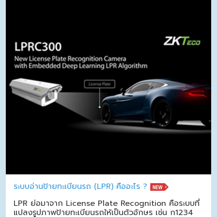
ระบบอ่านป้ายทะเบียนรถ (LPR) คืออะไร ?
LPR ย่อมาจาก License Plate Recognition คือระบบที่
แปลงรูปภาพป้ายทะเบียนรถให้เป็นตัวอักษร เช่น ก1234