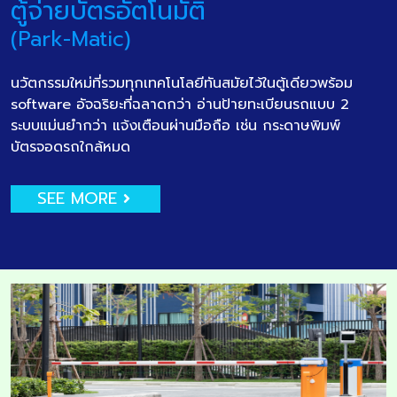
ตู้จ่ายบัตรอัตโนมัติ
(Park-Matic)
นวัตกรรมใหม่ที่รวมทุกเทคโนโลยีทันสมัยไว้ในตู้เดียวพร้อม
software อัจฉริยะที่ฉลาดกว่า อ่านป้ายทะเบียนรถแบบ 2
ระบบแม่นยำกว่า แจ้งเตือนผ่านมือถือ เช่น กระดาษพิมพ์
บัตรจอดรถใกล้หมด
SEE MORE