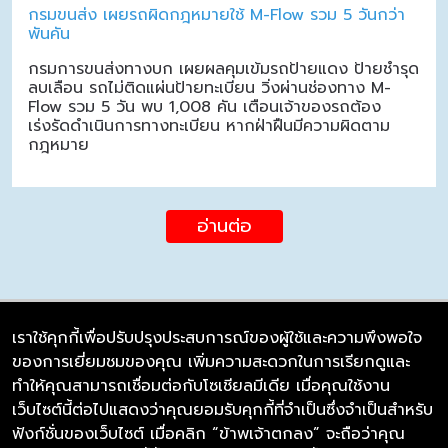
กรมขนส่ง เผยรถผิดกฎหมายใช้ M-Flow รวม 5 วันกว่า
พันคัน
กรมการขนส่งทางบก เผยผลคุมเข้มรถป้ายแดง ป้ายชำรุด
ลบเลือน รถไม่ติดแผ่นป้ายทะเบียน วิ่งผ่านช่องทาง M-
Flow รวม 5 วัน พบ 1,008 คัน เตือนเจ้าของรถต้อง
เร่งรัดดำเนินการทางทะเบียน หากฝ่าฝืนมีความผิดตาม
กฎหมาย
อ่านต่อ
เราใช้คุกกี้เพื่อปรับปรุงประสบการณ์ของผู้ใช้และความพึงพอใจ
ของการเยี่ยมชมของคุณ เพิ่มความสะดวกในการเรียกดูและ
บริษัท ซิมลิงค์ จำกัด
ทำให้คุณสามารถเชื่อมต่อกับโซเชียลมีเดีย เมื่อคุณใช้งาน
98/226 Bangrakyai-Baanmai Road,
เว็บไซต์นี้ต่อไปแสดงว่าคุณยอมรับคุกกี้ที่จำเป็นซึ่งจำเป็นสำหรับ
Bangyai, Nonthaburi 11140
ฟังก์ชั่นของเว็บไซต์ เมื่อคลิก “ข้าพเจ้าตกลง” จะถือว่าคุณ