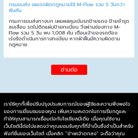
กรมขนส่ง เผยรถผิดกฎหมายใช้ M-Flow รวม 5 วันกว่า
พันคัน
กรมการขนส่งทางบก เผยผลคุมเข้มรถป้ายแดง ป้ายชำรุด
ลบเลือน รถไม่ติดแผ่นป้ายทะเบียน วิ่งผ่านช่องทาง M-
Flow รวม 5 วัน พบ 1,008 คัน เตือนเจ้าของรถต้อง
เร่งรัดดำเนินการทางทะเบียน หากฝ่าฝืนมีความผิดตาม
กฎหมาย
อ่านต่อ
เราใช้คุกกี้เพื่อปรับปรุงประสบการณ์ของผู้ใช้และความพึงพอใจ
ของการเยี่ยมชมของคุณ เพิ่มความสะดวกในการเรียกดูและ
บริษัท ซิมลิงค์ จำกัด
ทำให้คุณสามารถเชื่อมต่อกับโซเชียลมีเดีย เมื่อคุณใช้งาน
98/226 Bangrakyai-Baanmai Road,
เว็บไซต์นี้ต่อไปแสดงว่าคุณยอมรับคุกกี้ที่จำเป็นซึ่งจำเป็นสำหรับ
Bangyai, Nonthaburi 11140
ฟังก์ชั่นของเว็บไซต์ เมื่อคลิก “ข้าพเจ้าตกลง” จะถือว่าคุณ