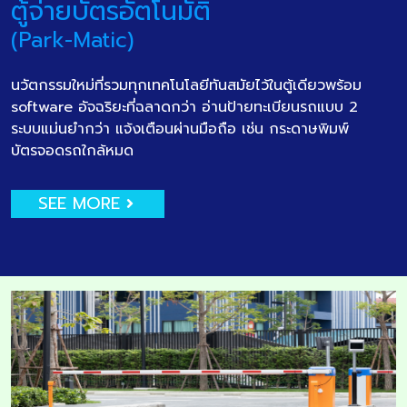
ตู้จ่ายบัตรอัตโนมัติ
(Park-Matic)
นวัตกรรมใหม่ที่รวมทุกเทคโนโลยีทันสมัยไว้ในตู้เดียวพร้อม
software อัจฉริยะที่ฉลาดกว่า อ่านป้ายทะเบียนรถแบบ 2
ระบบแม่นยำกว่า แจ้งเตือนผ่านมือถือ เช่น กระดาษพิมพ์
บัตรจอดรถใกล้หมด
SEE MORE