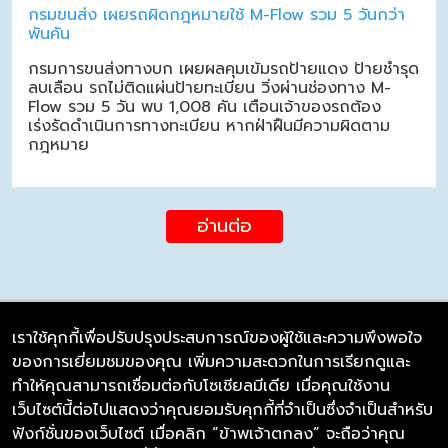
กรมขนส่ง เผยรถผิดกฎหมายใช้ M-Flow รวม 5 วันกว่า
พันคัน
กรมการขนส่งทางบก เผยผลคุมเข้มรถป้ายแดง ป้ายชำรุด
ลบเลือน รถไม่ติดแผ่นป้ายทะเบียน วิ่งผ่านช่องทาง M-
Flow รวม 5 วัน พบ 1,008 คัน เตือนเจ้าของรถต้อง
เร่งรัดดำเนินการทางทะเบียน หากฝ่าฝืนมีความผิดตาม
กฎหมาย
อ่านต่อ
เราใช้คุกกี้เพื่อปรับปรุงประสบการณ์ของผู้ใช้และความพึงพอใจ
ของการเยี่ยมชมของคุณ เพิ่มความสะดวกในการเรียกดูและ
บริษัท ซิมลิงค์ จำกัด
ทำให้คุณสามารถเชื่อมต่อกับโซเชียลมีเดีย เมื่อคุณใช้งาน
98/226 Bangrakyai-Baanmai Road,
เว็บไซต์นี้ต่อไปแสดงว่าคุณยอมรับคุกกี้ที่จำเป็นซึ่งจำเป็นสำหรับ
Bangyai, Nonthaburi 11140
ฟังก์ชั่นของเว็บไซต์ เมื่อคลิก “ข้าพเจ้าตกลง” จะถือว่าคุณ