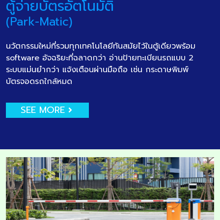
ตู้จ่ายบัตรอัตโนมัติ
(Park-Matic)
นวัตกรรมใหม่ที่รวมทุกเทคโนโลยีทันสมัยไว้ในตู้เดียวพร้อม
software อัจฉริยะที่ฉลาดกว่า อ่านป้ายทะเบียนรถแบบ 2
ระบบแม่นยำกว่า แจ้งเตือนผ่านมือถือ เช่น กระดาษพิมพ์
บัตรจอดรถใกล้หมด
SEE MORE