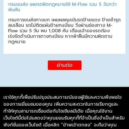
กรมขนส่ง เผยรถผิดกฎหมายใช้ M-Flow รวม 5 วันกว่า
พันคัน
กรมการขนส่งทางบก เผยผลคุมเข้มรถป้ายแดง ป้ายชำรุด
ลบเลือน รถไม่ติดแผ่นป้ายทะเบียน วิ่งผ่านช่องทาง M-
Flow รวม 5 วัน พบ 1,008 คัน เตือนเจ้าของรถต้อง
เร่งรัดดำเนินการทางทะเบียน หากฝ่าฝืนมีความผิดตาม
กฎหมาย
อ่านต่อ
เราใช้คุกกี้เพื่อปรับปรุงประสบการณ์ของผู้ใช้และความพึงพอใจ
ของการเยี่ยมชมของคุณ เพิ่มความสะดวกในการเรียกดูและ
บริษัท ซิมลิงค์ จำกัด
ทำให้คุณสามารถเชื่อมต่อกับโซเชียลมีเดีย เมื่อคุณใช้งาน
98/226 Bangrakyai-Baanmai Road,
เว็บไซต์นี้ต่อไปแสดงว่าคุณยอมรับคุกกี้ที่จำเป็นซึ่งจำเป็นสำหรับ
Bangyai, Nonthaburi 11140
ฟังก์ชั่นของเว็บไซต์ เมื่อคลิก “ข้าพเจ้าตกลง” จะถือว่าคุณ