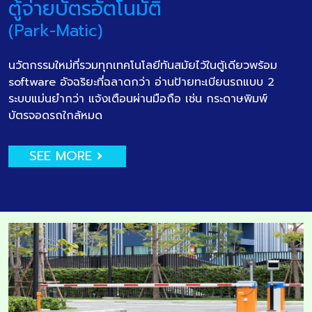
ตู้จ่ายบัตรอัตโนมัติ
(Park-Matic)
นวัตกรรมใหม่ที่รวมทุกเทคโนโลยีทันสมัยไว้ในตู้เดียวพร้อม
software อัจฉริยะที่ฉลาดกว่า อ่านป้ายทะเบียนรถแบบ 2
ระบบแม่นยำกว่า แจ้งเตือนผ่านมือถือ เช่น กระดาษพิมพ์
บัตรจอดรถใกล้หมด
SEE MORE