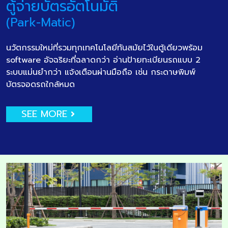
ตู้จ่ายบัตรอัตโนมัติ
(Park-Matic)
นวัตกรรมใหม่ที่รวมทุกเทคโนโลยีทันสมัยไว้ในตู้เดียวพร้อม
software อัจฉริยะที่ฉลาดกว่า อ่านป้ายทะเบียนรถแบบ 2
ระบบแม่นยำกว่า แจ้งเตือนผ่านมือถือ เช่น กระดาษพิมพ์
บัตรจอดรถใกล้หมด
SEE MORE