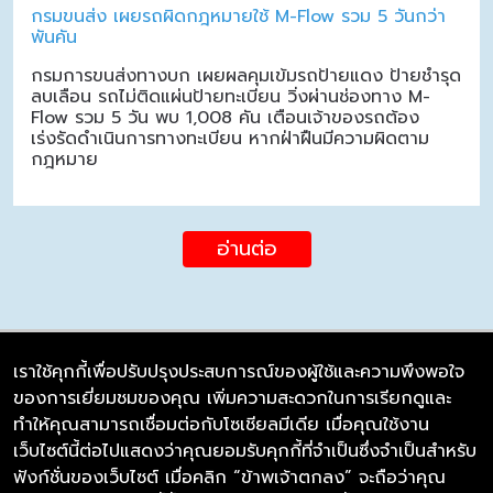
กรมขนส่ง เผยรถผิดกฎหมายใช้ M-Flow รวม 5 วันกว่า
พันคัน
กรมการขนส่งทางบก เผยผลคุมเข้มรถป้ายแดง ป้ายชำรุด
ลบเลือน รถไม่ติดแผ่นป้ายทะเบียน วิ่งผ่านช่องทาง M-
Flow รวม 5 วัน พบ 1,008 คัน เตือนเจ้าของรถต้อง
เร่งรัดดำเนินการทางทะเบียน หากฝ่าฝืนมีความผิดตาม
กฎหมาย
อ่านต่อ
เราใช้คุกกี้เพื่อปรับปรุงประสบการณ์ของผู้ใช้และความพึงพอใจ
ของการเยี่ยมชมของคุณ เพิ่มความสะดวกในการเรียกดูและ
บริษัท ซิมลิงค์ จำกัด
ทำให้คุณสามารถเชื่อมต่อกับโซเชียลมีเดีย เมื่อคุณใช้งาน
98/226 Bangrakyai-Baanmai Road,
เว็บไซต์นี้ต่อไปแสดงว่าคุณยอมรับคุกกี้ที่จำเป็นซึ่งจำเป็นสำหรับ
Bangyai, Nonthaburi 11140
ฟังก์ชั่นของเว็บไซต์ เมื่อคลิก “ข้าพเจ้าตกลง” จะถือว่าคุณ